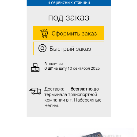
и сервисных станций
и сервисных станций
под заказ
под заказ
Оформить заказ
Оформить заказ
Быстрый заказ
Быстрый заказ
В наличии:
В наличии:
0 шт
на дату
10 сентября 2025
0 шт
на дату
10 сентября 2025
Доставка —
бесплатно
до
Доставка —
бесплатно
до
терминала транспортной
терминала транспортной
компании в г. Набережные
компании в г. Набережные
Челны.
Челны.