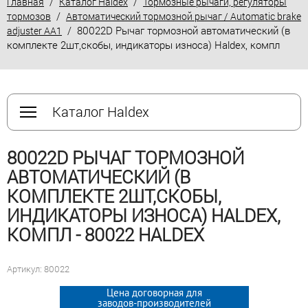
/
/
Главная
Каталог Haldex
Тормозные рычаги, регуляторы
/
тормозов
Автоматический тормозной рычаг / Automatic brake
/ 80022D Рычаг тормозной автоматический (в
adjuster AA1
комплекте 2шт,скобы, индикаторы износа) Haldex, компл
Каталог Haldex
80022D РЫЧАГ ТОРМОЗНОЙ
АВТОМАТИЧЕСКИЙ (В
КОМПЛЕКТЕ 2ШТ,СКОБЫ,
ИНДИКАТОРЫ ИЗНОСА) HALDEX,
КОМПЛ - 80022 HALDEX
Артикул: 80022
Цена договорная для
Цена договорная для
заводов-производителей
заводов-производителей