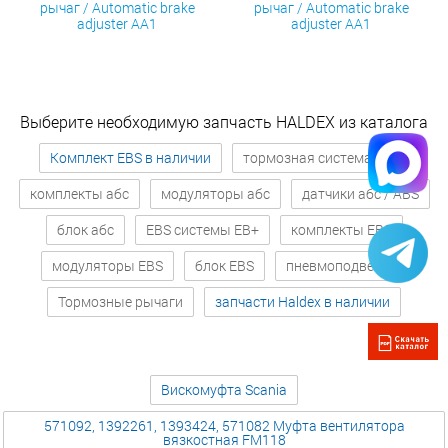
рычаг / Automatic brake
рычаг / Automatic brake
adjuster AA1
adjuster AA1
Выберите необходимую запчасть HALDEX из каталога
Комплект EBS в наличии
тормозная система абс
комплекты абс
модуляторы абс
датчики абс / ABS
блок абс
EBS системы EB+
комплекты EBS
модуляторы EBS
блок EBS
пневмоподвеска
Тормозные рычаги
запчасти Haldex в наличии
Вискомуфта Scania
571092, 1392261, 1393424, 571082 Муфта вентилятора
вязкостная FM118