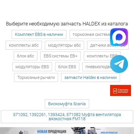
Выберите необходимую запчасть HALDEX из каталога
Комплект EBS в наличии
тормозная система абс
комплекты абс
модуляторы абс
датчики абс / ABS
блок абс
EBS системы EB+
комплекты EBS
модуляторы EBS
блок EBS
пневмоподвеска
Тормозные рычаги
запчасти Haldex в наличии
Вискомуфта Scania
571092, 1392261, 1393424, 571082 Муфта вентилятора
вязкостная FM118