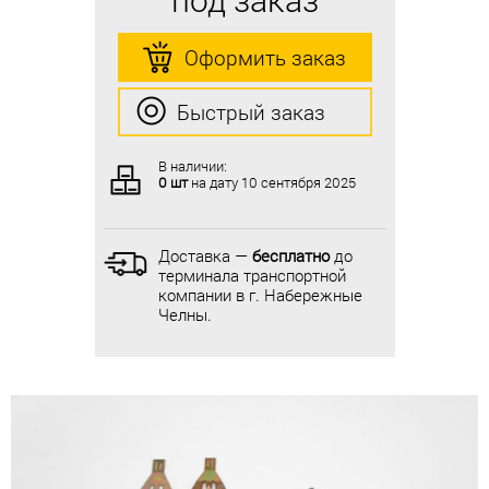
Оформить заказ
Оформить заказ
Быстрый заказ
Быстрый заказ
В наличии:
В наличии:
0 шт
на дату
10 сентября 2025
0 шт
на дату
10 сентября 2025
Доставка —
бесплатно
до
Доставка —
бесплатно
до
терминала транспортной
терминала транспортной
компании в г. Набережные
компании в г. Набережные
Челны.
Челны.