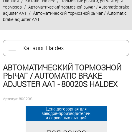
/
/
Главная
Каталог Haldex
Тормозные рычаги, регуляторы
/
тормозов
Автоматический тормозной рычаг / Automatic brake
/ Автоматический тормозной рычаг / Automatic
adjuster AA1
brake adjuster AA1
Каталог Haldex
АВТОМАТИЧЕСКИЙ ТОРМОЗНОЙ
РЫЧАГ / AUTOMATIC BRAKE
ADJUSTER AA1 - 80020S HALDEX
Артикул: 80020S
Цена договорная для
Цена договорная для
заводов-производителей
заводов-производителей
и сервисных станций
и сервисных станций
под заказ
под заказ