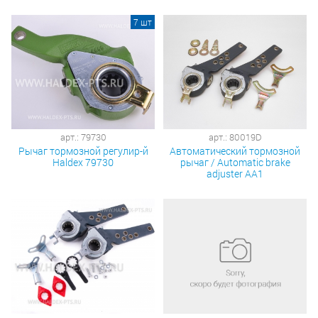
7 шт
арт.: 79730
арт.: 80019D
Рычаг тормозной регулир-й
Автоматический тормозной
Haldex 79730
рычаг / Automatic brake
adjuster AA1