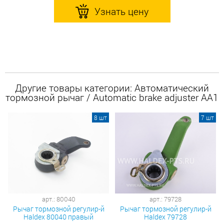
Узнать цену
Другие товары категории: Автоматический
тормозной рычаг / Automatic brake adjuster AA1
8 шт
7 шт
арт.: 80040
арт.: 79728
Рычаг тормозной регулир-й
Рычаг тормозной регулир-й
Haldex 80040 правый
Haldex 79728