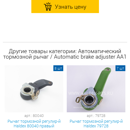
Узнать цену
Другие товары категории: Автоматический
тормозной рычаг / Automatic brake adjuster AA1
8 шт
7 шт
арт.: 80040
арт.: 79728
Рычаг тормозной регулир-й
Рычаг тормозной регулир-й
Haldex 80040 правый
Haldex 79728