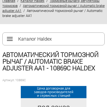
/
/
Главная
Каталог Haldex
Тормозные рычаги, регуляторы
/
тормозов
Автоматический тормозной рычаг / Automatic brake
/ Автоматический тормозной рычаг / Automatic
adjuster AA1
brake adjuster AA1
Каталог Haldex
АВТОМАТИЧЕСКИЙ ТОРМОЗНОЙ
РЫЧАГ / AUTOMATIC BRAKE
ADJUSTER AA1 - 10869C HALDEX
Артикул: 10869C
Цена договорная для
Цена договорная для
заводов-производителей
заводов-производителей
и сервисных станций
и сервисных станций
под заказ
под заказ