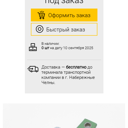
Оформить заказ
Оформить заказ
Быстрый заказ
Быстрый заказ
В наличии:
В наличии:
0 шт
на дату
10 сентября 2025
0 шт
на дату
10 сентября 2025
Доставка —
бесплатно
до
Доставка —
бесплатно
до
терминала транспортной
терминала транспортной
компании в г. Набережные
компании в г. Набережные
Челны.
Челны.