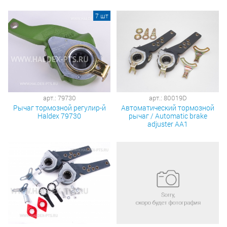
7 шт
арт.: 79730
арт.: 80019D
Рычаг тормозной регулир-й
Автоматический тормозной
Haldex 79730
рычаг / Automatic brake
adjuster AA1