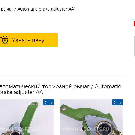
ычаг / Automatic brake adjuster AA1
Узнать цену
Автоматический тормозной рычаг / Automatic
brake adjuster AA1
7 шт
7 шт