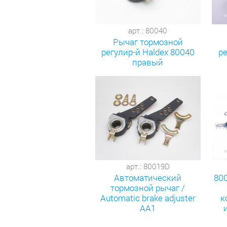
арт.: 80040
Рычаг тормозной
регулир-й Haldex 80040
ре
правый
арт.: 80019D
Автоматический
80
тормозной рычаг /
Automatic brake adjuster
к
AA1