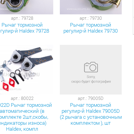
арт.: 79728
арт.: 79730
Рычаг тормозной
Рычаг тормозной
гулир-й Haldex 79728
регулир-й Haldex 79730
арт.: 80022
арт.: 79005D
022D Рычаг тормозной
Рычаг тормозной
автоматический (в
регулир-й Haldex 79005D
омплекте 2шт,скобы,
(2 рычага с установочным
индикаторы износа)
комплектом ), шт
Haldex, компл