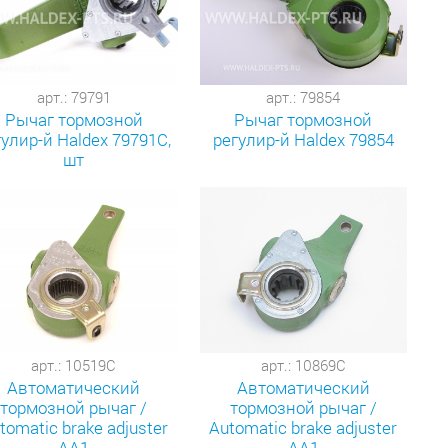
арт.: 79791
арт.: 79854
Рычаг тормозной
Рычаг тормозной
гулир-й Haldex 79791С,
регулир-й Haldex 79854
шт
арт.: 10519C
арт.: 10869C
Автоматический
Автоматический
тормозной рычаг /
тормозной рычаг /
tomatic brake adjuster
Automatic brake adjuster
AA1
AA1