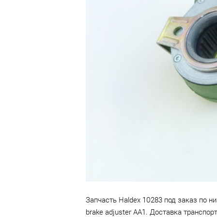
Доставка —
бесплатно
до
терминала транспортной
компании в г. Набережные
Челны.
Запчасть Haldex 10283 под заказ по н
brake adjuster AA1. Доставка транспо