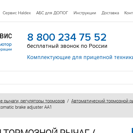
Сервис Haldex
АБС для ДОПОГ
Инструкции
Доставка
Конт
8 800 234 75 52
бесплатный звонок по России
Комплектующие для прицепной техник
е рычаги, регуляторы тормозов
/
Автоматический тормозной рыч
matic brake adjuster AA1
 ТОРМОЗНОЙ РЫЧАГ /