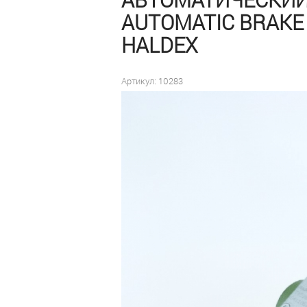
AUTOMATIC BRAKE 
HALDEX
Артикул: 10283
Цена договорная для
заводов-производителей
и сервисных станций
под заказ
Оформить заказ
Быстрый заказ
В наличии:
0 шт
на дату
10 сентября 2025