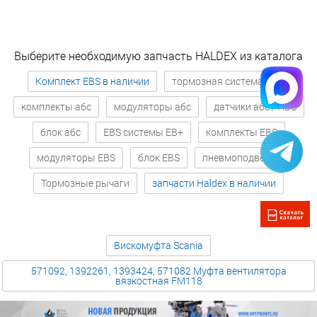
Выберите необходимую запчасть HALDEX из каталога
Комплект EBS в наличии
тормозная система абс
комплекты абс
модуляторы абс
датчики абс / ABS
блок абс
EBS системы EB+
комплекты EBS
модуляторы EBS
блок EBS
пневмоподвеска
Тормозные рычаги
запчасти Haldex в наличии
Вискомуфта Scania
571092, 1392261, 1393424, 571082 Муфта вентилятора
вязкостная FM118