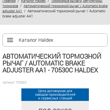
/
/
Главная
Каталог Haldex
Тормозные рычаги, регуляторы
/
тормозов
Автоматический тормозной рычаг / Automatic brake
/ Автоматический тормозной рычаг / Automatic
adjuster AA1
brake adjuster AA1
Каталог Haldex
АВТОМАТИЧЕСКИЙ ТОРМОЗНОЙ
РЫЧАГ / AUTOMATIC BRAKE
ADJUSTER AA1 - 70530C HALDEX
Артикул: 70530C
Цена договорная для
Цена договорная для
заводов-производителей
заводов-производителей
и сервисных станций
и сервисных станций
под заказ
под заказ