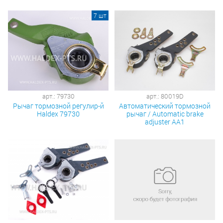
7 шт
арт.: 79730
арт.: 80019D
Рычаг тормозной регулир-й
Автоматический тормозной
Haldex 79730
рычаг / Automatic brake
adjuster AA1