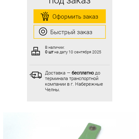
Оформить заказ
Оформить заказ
Быстрый заказ
Быстрый заказ
В наличии:
В наличии:
0 шт
на дату
10 сентября 2025
0 шт
на дату
10 сентября 2025
Доставка —
бесплатно
до
Доставка —
бесплатно
до
терминала транспортной
терминала транспортной
компании в г. Набережные
компании в г. Набережные
Челны.
Челны.