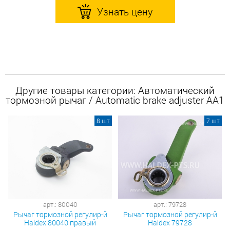
Узнать цену
Другие товары категории: Автоматический
тормозной рычаг / Automatic brake adjuster AA1
8 шт
7 шт
арт.: 80040
арт.: 79728
Рычаг тормозной регулир-й
Рычаг тормозной регулир-й
Haldex 80040 правый
Haldex 79728