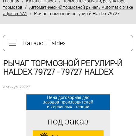
/
/
Главная
Каталог Haldex
Тормозные рычаги, регуляторы
/
тормозов
Автоматический тормозной рычаг / Automatic brake
/ Рычаг тормозной регулир-й Haldex 79727
adjuster AA1
Каталог Haldex
РЫЧАГ ТОРМОЗНОЙ РЕГУЛИР-Й
HALDEX 79727 - 79727 HALDEX
Артикул: 79727
Цена договорная для
Цена договорная для
заводов-производителей
заводов-производителей
и сервисных станций
и сервисных станций
под заказ
под заказ