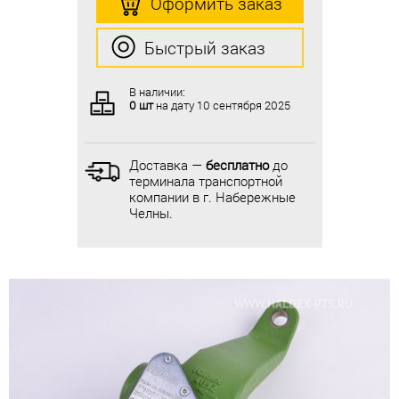
Оформить заказ
Оформить заказ
Быстрый заказ
Быстрый заказ
В наличии:
В наличии:
0 шт
на дату
10 сентября 2025
0 шт
на дату
10 сентября 2025
Доставка —
бесплатно
до
Доставка —
бесплатно
до
терминала транспортной
терминала транспортной
компании в г. Набережные
компании в г. Набережные
Челны.
Челны.