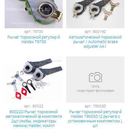
арт.: 79730
арт.: 80019D
Рычаг тормозной регулир-й
Автоматический тормозной
Haldex 79730
рычаг / Automatic brake
adjuster AA1
арт.: 80022
арт.: 79005D
80022D Рычаг тормозной
Рычаг тормозной регулир-й
автоматический (в комплекте
Haldex 79005D (2 рычага с
2шт,скобы, индикаторы
установочным комплектом ),
износа) Haldex, компл
шт