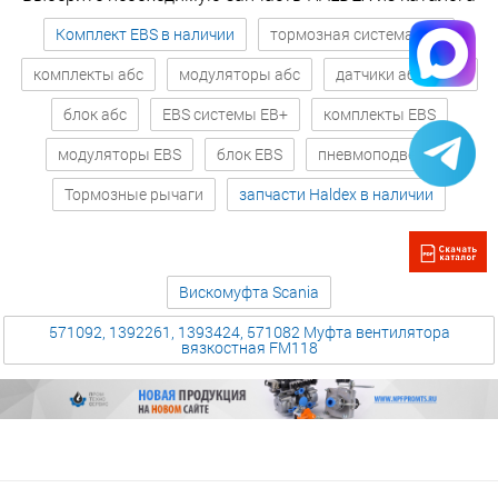
Комплект EBS в наличии
тормозная система абс
комплекты абс
модуляторы абс
датчики абс / ABS
блок абс
EBS системы EB+
комплекты EBS
модуляторы EBS
блок EBS
пневмоподвеска
Тормозные рычаги
запчасти Haldex в наличии
Вискомуфта Scania
571092, 1392261, 1393424, 571082 Муфта вентилятора
вязкостная FM118