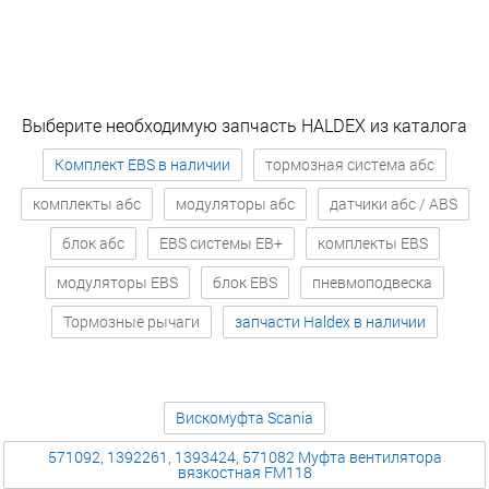
Выберите необходимую запчасть HALDEX из каталога
Комплект EBS в наличии
тормозная система абс
комплекты абс
модуляторы абс
датчики абс / ABS
блок абс
EBS системы EB+
комплекты EBS
модуляторы EBS
блок EBS
пневмоподвеска
Тормозные рычаги
запчасти Haldex в наличии
Вискомуфта Scania
571092, 1392261, 1393424, 571082 Муфта вентилятора
вязкостная FM118