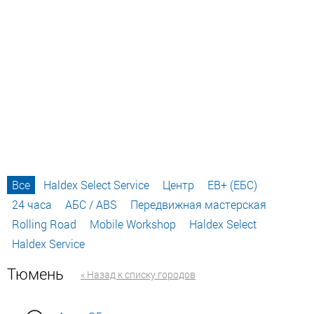
Все
Haldex Select Service
Центр
EB+ (ЕБС)
24 часа
АБС / ABS
Передвижная мастерская
Rolling Road
Mobile Workshop
Haldex Select
Haldex Service
Тюмень
« Назад к списку городов