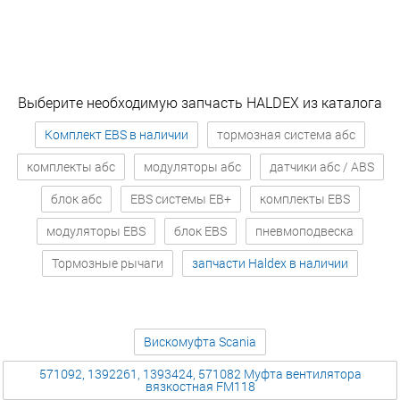
Выберите необходимую запчасть HALDEX из каталога
Комплект EBS в наличии
тормозная система абс
комплекты абс
модуляторы абс
датчики абс / ABS
блок абс
EBS системы EB+
комплекты EBS
модуляторы EBS
блок EBS
пневмоподвеска
Тормозные рычаги
запчасти Haldex в наличии
Вискомуфта Scania
571092, 1392261, 1393424, 571082 Муфта вентилятора
вязкостная FM118