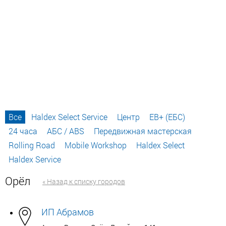
Все
Haldex Select Service
Центр
EB+ (ЕБС)
24 часа
АБС / ABS
Передвижная мастерская
Rolling Road
Mobile Workshop
Haldex Select
Haldex Service
Орёл
« Назад к списку городов
ИП Абрамов