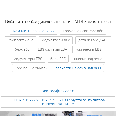
Выберите необходимую запчасть HALDEX из каталога
Комплект EBS в наличии
тормозная система абс
комплекты абс
модуляторы абс
датчики абс / ABS
блок абс
EBS системы EB+
комплекты EBS
модуляторы EBS
блок EBS
пневмоподвеска
Тормозные рычаги
запчасти Haldex в наличии
Вискомуфта Scania
571092, 1392261, 1393424, 571082 Муфта вентилятора
вязкостная FM118