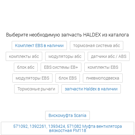
Выберите необходимую запчасть HALDEX из каталога
Комплект EBS в наличии
тормозная система абс
комплекты абс
модуляторы абс
датчики абс / ABS
блок абс
EBS системы EB+
комплекты EBS
модуляторы EBS
блок EBS
пневмоподвеска
Тормозные рычаги
запчасти Haldex в наличии
Вискомуфта Scania
571092, 1392261, 1393424, 571082 Муфта вентилятора
вязкостная FM118