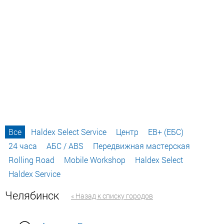
Все
Haldex Select Service
Центр
EB+ (ЕБС)
24 часа
АБС / ABS
Передвижная мастерская
Rolling Road
Mobile Workshop
Haldex Select
Haldex Service
Челябинск
« Назад к списку городов