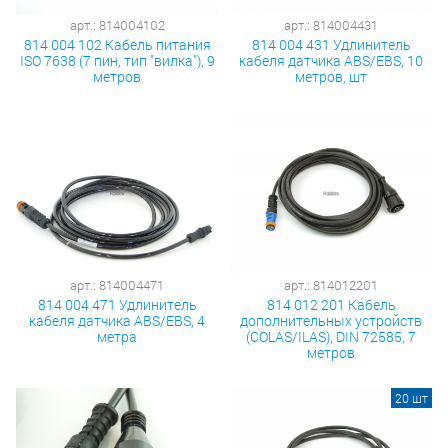
арт.: 814004102
арт.: 814004431
814 004 102 Кабель питания
814 004 431 Удлинитель
ISO 7638 (7 пин, тип "вилка"), 9
кабеля датчика ABS/EBS, 10
метров
метров, шт
арт.: 814004471
арт.: 814012201
814 004 471 Удлинитель
814 012 201 Кабель
кабеля датчика ABS/EBS, 4
дополнительных устройств
метра
(COLAS/ILAS), DIN 72585, 7
метров
20 шт