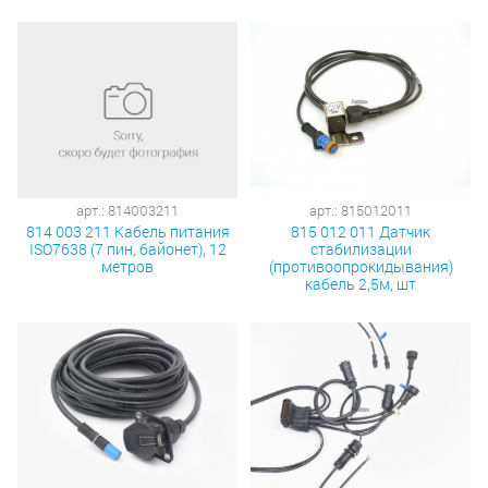
арт.: 814003211
арт.: 815012011
814 003 211 Кабель питания
815 012 011 Датчик
ISO7638 (7 пин, байонет), 12
стабилизации
метров
(противоопрокидывания)
кабель 2,5м, шт