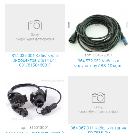
арт.: 364572051
814 037 001 Кабель для
инфоцентра 2 (814 041
364 572 051 Кабель к
001/815046001)
модулятору ABS, 10 м, шт
арт.: 815018001
364 367 011 Кабель питания
ISO 7638, 9м