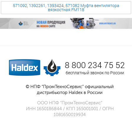
571092, 1392261, 1393424, 571082 Муфта вентилятора
вязкостная FM118
8 800 234 75 52
бесплатный звонок по России
© НПФ “ПромТехноСервис” официальный
дистрибьютор Haldex в России
ООО НПФ “ПромТехноСервис”
ИНН 1650186844 / КПП 165001001 / ОГРН
1081650019934