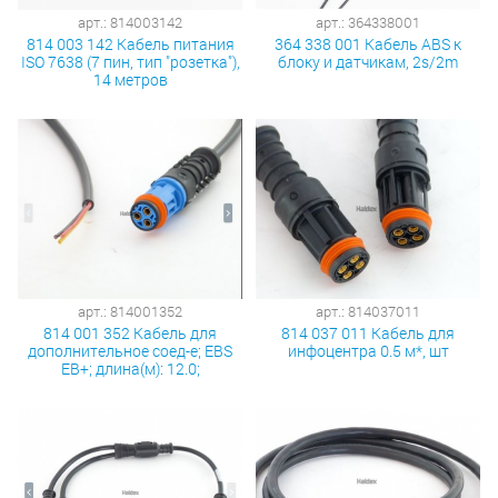
арт.: 814003142
арт.: 364338001
814 003 142 Кабель питания
364 338 001 Кабель ABS к
ISO 7638 (7 пин, тип "розетка"),
блоку и датчикам, 2s/2m
14 метров
арт.: 814001352
арт.: 814037011
814 001 352 Кабель для
814 037 011 Кабель для
дополнительное соед-е; EBS
инфоцентра 0.5 м*, шт
EB+; длина(м): 12.0;