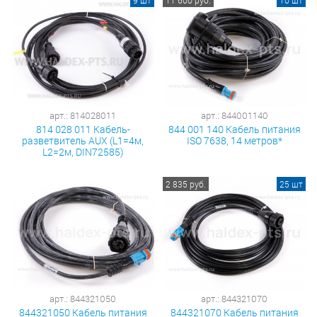
9 шт
11 600 руб.
10 шт
арт.: 814028011
арт.: 844001140
814 028 011 Кабель-
844 001 140 Кабель питания
разветвитель AUX (L1=4м,
ISO 7638, 14 метров*
L2=2м, DIN72585)
2 835 руб.
25 шт
арт.: 844321050
арт.: 844321070
844321050 Кабель питания
844321070 Кабель питания