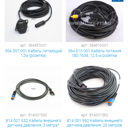
арт.: 364357001
арт.: 364510001
364 357 001 Кабель питающий
364 510 001 Кабель питания
12м (розетка)
ISO 7638, 12.5 м розетка
арт.: 814001532
арт.: 814001562
814 001 532 Кабель внешнего
814 001 562 Кабель внешнего
датчика давления, 3 метра*
датчика давления, 26 метров