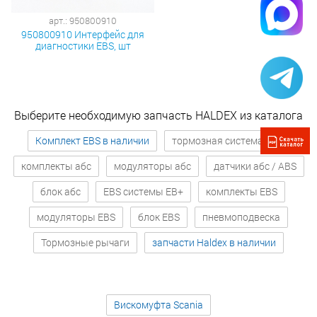
арт.: 950800910
950800910 Интерфейс для
диагностики EBS, шт
Выберите необходимую запчасть HALDEX из каталога
Комплект EBS в наличии
тормозная система абс
комплекты абс
модуляторы абс
датчики абс / ABS
блок абс
EBS системы EB+
комплекты EBS
модуляторы EBS
блок EBS
пневмоподвеска
Тормозные рычаги
запчасти Haldex в наличии
Вискомуфта Scania