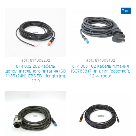
7 шт
арт.: 814002202
арт.: 814003102
814 002 202 Кабель
814 003 102 Кабель питания
дополнительного питания ISO
ISO7638 (7 пин, тип "розетка"),
1185 (24N); EBS EB+; length (m):
12 метров*
12.0