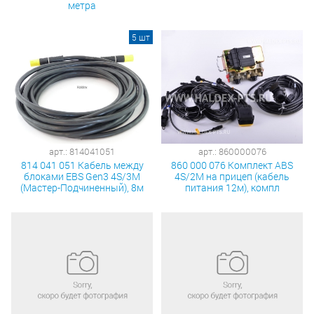
метра
5 шт
арт.: 814041051
арт.: 860000076
814 041 051 Кабель между
860 000 076 Комплект ABS
блоками EBS Gen3 4S/3M
4S/2M на прицеп (кабель
(Мастер-Подчиненный), 8м
питания 12м), компл