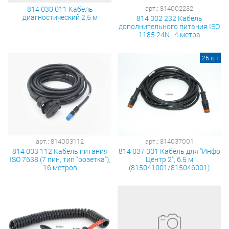
арт.: 814002232
814 030 011 Кабель
диагностический 2,5 м
814 002 232 Кабель
дополнительного питания ISO
1185 24N , 4 метра
26 шт
арт.: 814003112
арт.: 814037001
814 003 112 Кабель питания
814 037 001 Кабель для "Инфо
ISO 7638 (7 пин, тип "розетка"),
Центр 2", 6.5 м
16 метров
(815041001/815046001)