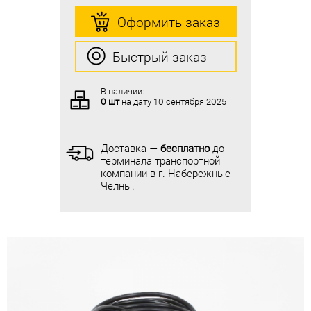
Оформить заказ
Оформить заказ
Быстрый заказ
Быстрый заказ
В наличии:
В наличии:
0 шт
на дату
10 сентября 2025
0 шт
на дату
10 сентября 2025
Доставка —
бесплатно
до
Доставка —
бесплатно
до
терминала транспортной
терминала транспортной
компании в г. Набережные
компании в г. Набережные
Челны.
Челны.