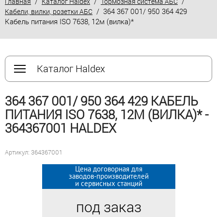
/
/
/
Главная
Каталог Haldex
Тормозная система АБС
/ 364 367 001/ 950 364 429
Кабели, вилки, розетки АБС
Кабель питания ISO 7638, 12м (вилка)*
Каталог Haldex
364 367 001/ 950 364 429 КАБЕЛЬ
ПИТАНИЯ ISO 7638, 12М (ВИЛКА)* -
364367001 HALDEX
Артикул: 364367001
Цена договорная для
Цена договорная для
заводов-производителей
заводов-производителей
и сервисных станций
и сервисных станций
под заказ
под заказ