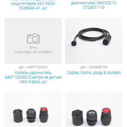
диагностика) ABS 53215-
модуляторов АБС 6520-
3724017-10
3538045-41, шт
арт.: 4497120300
арт.: 003846709
Кабель-удлинитель
Cables, looms, plugs & sockets
4497120300 3 метра на датчик
АBS Wabco, шт