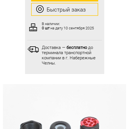
Быстрый заказ
Быстрый заказ
В наличии:
В наличии:
0 шт
на дату
10 сентября 2025
0 шт
на дату
10 сентября 2025
Доставка —
бесплатно
до
Доставка —
бесплатно
до
терминала транспортной
терминала транспортной
компании в г. Набережные
компании в г. Набережные
Челны.
Челны.