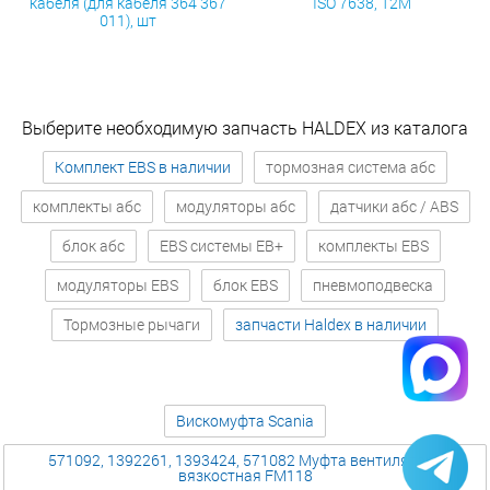
кабеля (для кабеля 364 367
ISO 7638, 12М
011), шт
Выберите необходимую запчасть HALDEX из каталога
Комплект EBS в наличии
тормозная система абс
комплекты абс
модуляторы абс
датчики абс / ABS
блок абс
EBS системы EB+
комплекты EBS
модуляторы EBS
блок EBS
пневмоподвеска
Тормозные рычаги
запчасти Haldex в наличии
Вискомуфта Scania
571092, 1392261, 1393424, 571082 Муфта вентилятора
вязкостная FM118