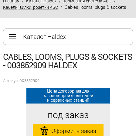
/
/
/
Главная
Каталог Haldex
Тормозная система АБС
/ Cables, looms, plugs & sockets
Кабели, вилки, розетки АБС
Каталог Haldex
CABLES, LOOMS, PLUGS & SOCKETS
- 003852909 HALDEX
Артикул: 003852909
Цена договорная для
Цена договорная для
заводов-производителей
заводов-производителей
и сервисных станций
и сервисных станций
под заказ
под заказ
Оформить заказ
Оформить заказ