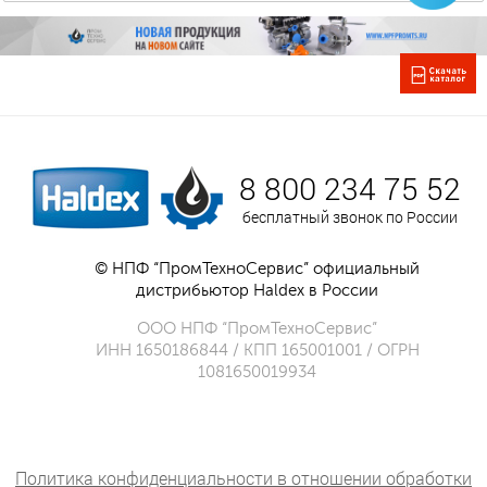
8 800 234 75 52
бесплатный звонок по России
© НПФ “ПромТехноСервис” официальный
дистрибьютор Haldex в России
ООО НПФ “ПромТехноСервис”
ИНН 1650186844 / КПП 165001001 / ОГРН
1081650019934
Политика конфиденциальности в отношении обработки