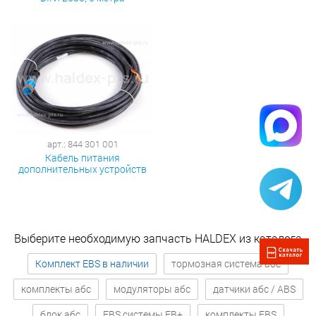
арт.: 844 301 001
Кабель питания
дополнительных устройств
Выберите необходимую запчасть HALDEX из каталога
Комплект EBS в наличии
тормозная система абс
комплекты абс
модуляторы абс
датчики абс / ABS
блок абс
EBS системы EB+
комплекты EBS