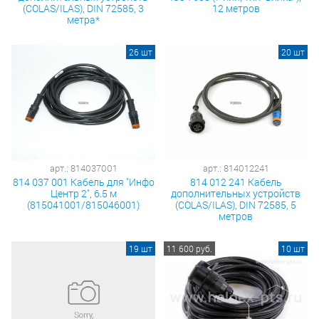
(COLAS/ILAS), DIN 72585, 3
12 метров
метра*
26 шт
20 шт
арт.: 814037001
арт.: 814012241
814 037 001 Кабель для "Инфо
814 012 241 Кабель
Центр 2", 6.5 м
дополнительных устройств
(815041001/815046001)
(COLAS/ILAS), DIN 72585, 5
метров
19 шт
11 600 руб.
10 шт