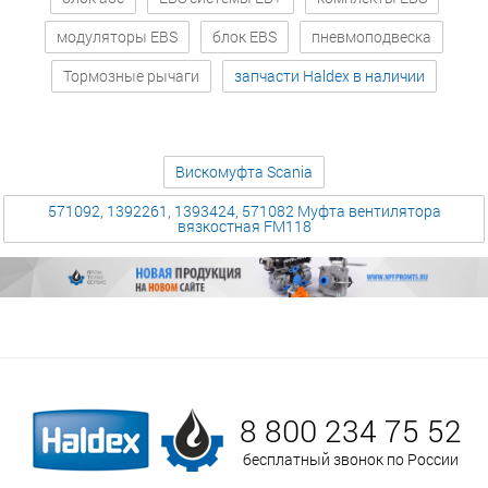
модуляторы EBS
блок EBS
пневмоподвеска
Тормозные рычаги
запчасти Haldex в наличии
Вискомуфта Scania
571092, 1392261, 1393424, 571082 Муфта вентилятора
вязкостная FM118
8 800 234 75 52
бесплатный звонок по России