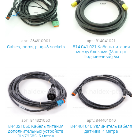
арт.: 364610001
арт.: 814041021
Cables, looms, plugs & sockets
814 041 021 Кабель питания
между блоками (Мастер/
Подчиненный),5м
арт.: 844321050
арт.: 844401040
844321050 Кабель питания
844401040 Удлинитель кабеля
дополнительных устройств
датчика, 4 метра
DIN72585, 5 метра