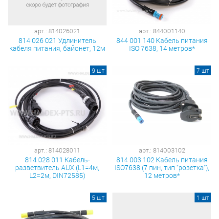
арт.: 814026021
арт.: 844001140
814 026 021 Удлинитель
844 001 140 Кабель питания
кабеля питания, байонет, 12м
ISO 7638, 14 метров*
9 шт
7 шт
арт.: 814028011
арт.: 814003102
814 028 011 Кабель-
814 003 102 Кабель питания
разветвитель AUX (L1=4м,
ISO7638 (7 пин, тип "розетка"),
L2=2м, DIN72585)
12 метров*
5 шт
1 шт