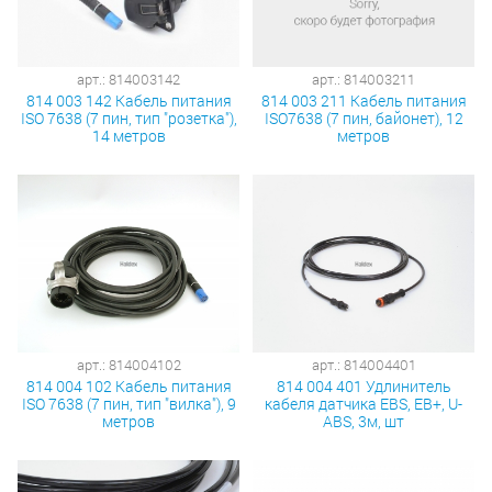
арт.: 814003142
арт.: 814003211
814 003 142 Кабель питания
814 003 211 Кабель питания
ISO 7638 (7 пин, тип "розетка"),
ISO7638 (7 пин, байонет), 12
14 метров
метров
арт.: 814004102
арт.: 814004401
814 004 102 Кабель питания
814 004 401 Удлинитель
ISO 7638 (7 пин, тип "вилка"), 9
кабеля датчика EBS, EB+, U-
метров
ABS, 3м, шт