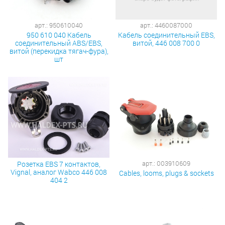
арт.: 950610040
арт.: 4460087000
950 610 040 Кабель
Кабель соединительный EBS,
соединительный ABS/EBS,
витой, 446 008 700 0
витой (перекидка тягач-фура),
шт
арт.: 003910609
Розетка EBS 7 контактов,
Vignal, аналог Wabco 446 008
Cables, looms, plugs & sockets
404 2