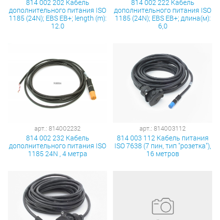
814 002 202 Кабель
814 002 222 Кабель
дополнительного питания ISO
дополнительного питания ISO
1185 (24N); EBS EB+; length (m):
1185 (24N); EBS EB+; длина(м):
12.0
6,0
арт.: 814002232
арт.: 814003112
814 002 232 Кабель
814 003 112 Кабель питания
дополнительного питания ISO
ISO 7638 (7 пин, тип "розетка"),
1185 24N , 4 метра
16 метров