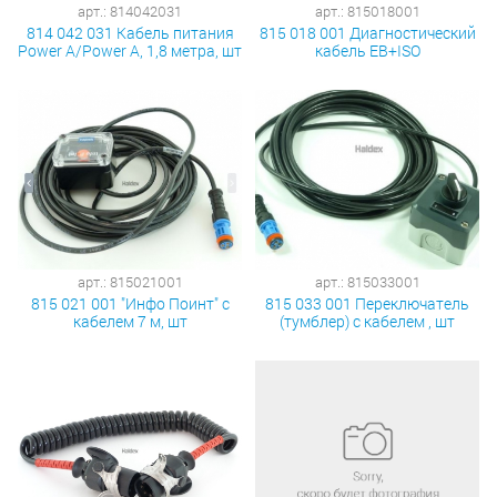
арт.: 814042031
арт.: 815018001
814 042 031 Кабель питания
815 018 001 Диагностический
Power A/Power A, 1,8 метра, шт
кабель EB+ISO
арт.: 815021001
арт.: 815033001
815 021 001 "Инфо Поинт" с
815 033 001 Переключатель
кабелем 7 м, шт
(тумблер) с кабелем , шт