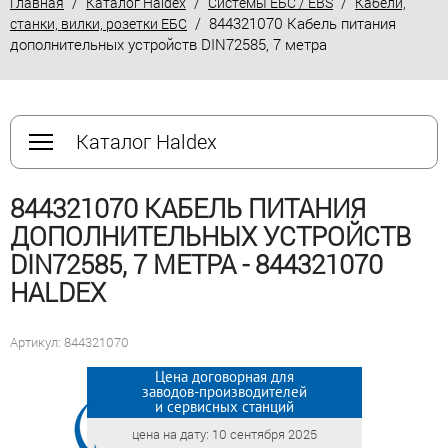
/
/
/
Главная
Каталог Haldex
Системы ЕБС / EBS
Кабели,
/ 844321070 Кабель питания
станки, вилки, розетки ЕБС
дополнительных устройств DIN72585, 7 метра
Каталог Haldex
844321070 КАБЕЛЬ ПИТАНИЯ
ДОПОЛНИТЕЛЬНЫХ УСТРОЙСТВ
DIN72585, 7 МЕТРА - 844321070
HALDEX
Артикул: 844321070
Цена договорная для
Цена договорная для
заводов-производителей
заводов-производителей
и сервисных станций
и сервисных станций
цена на дату: 10 сентября 2025
цена на дату: 10 сентября 2025