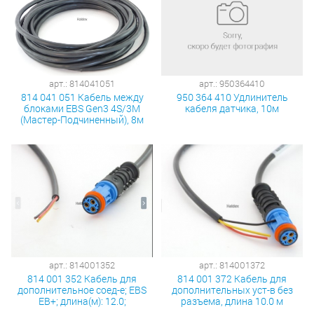
арт.: 814041051
арт.: 950364410
814 041 051 Кабель между
950 364 410 Удлинитель
блоками EBS Gen3 4S/3M
кабеля датчика, 10м
(Мастер-Подчиненный), 8м
арт.: 814001352
арт.: 814001372
814 001 352 Кабель для
814 001 372 Кабель для
дополнительное соед-е; EBS
дополнительных уст-в без
EB+; длина(м): 12.0;
разъема, длина 10.0 м