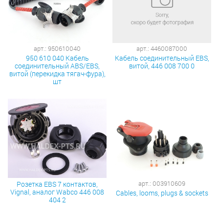
арт.: 950610040
арт.: 4460087000
950 610 040 Кабель
Кабель соединительный EBS,
соединительный ABS/EBS,
витой, 446 008 700 0
витой (перекидка тягач-фура),
шт
арт.: 003910609
Розетка EBS 7 контактов,
Vignal, аналог Wabco 446 008
Cables, looms, plugs & sockets
404 2