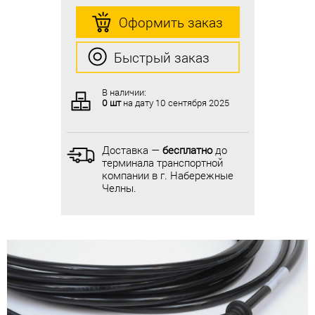
Оформить заказ
Оформить заказ
Быстрый заказ
Быстрый заказ
В наличии:
В наличии:
0 шт
на дату
10 сентября 2025
0 шт
на дату
10 сентября 2025
Доставка —
бесплатно
до
Доставка —
бесплатно
до
терминала транспортной
терминала транспортной
компании в г. Набережные
компании в г. Набережные
Челны.
Челны.