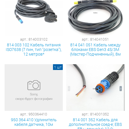
арт.: 814003102
арт.: 814041051
814 003 102 Кабель питания
814 041 051 Кабель между
ISO7638 (7 пин, тип "розетка"),
блоками EBS Gen3 4S/3M
12 метров*
(Мастер-Подчиненный), 8м
1 шт
арт.: 950364410
арт.: 814001352
950 364 410 Удлинитель
814 001 352 Кабель для
кабеля датчика, 10м
дополнительное соед-е; EBS
EB+; длина(м): 12.0;