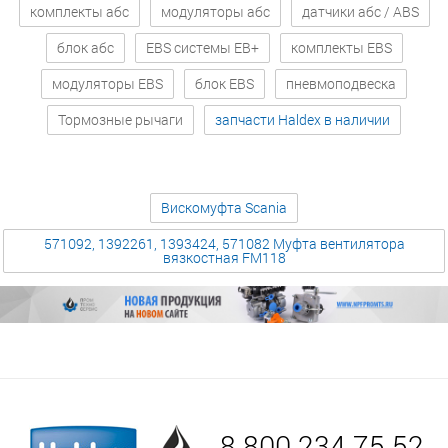
комплекты абс
модуляторы абс
датчики абс / ABS
блок абс
EBS системы EB+
комплекты EBS
модуляторы EBS
блок EBS
пневмоподвеска
Тормозные рычаги
запчасти Haldex в наличии
Вискомуфта Scania
571092, 1392261, 1393424, 571082 Муфта вентилятора
вязкостная FM118
8 800 234 75 52