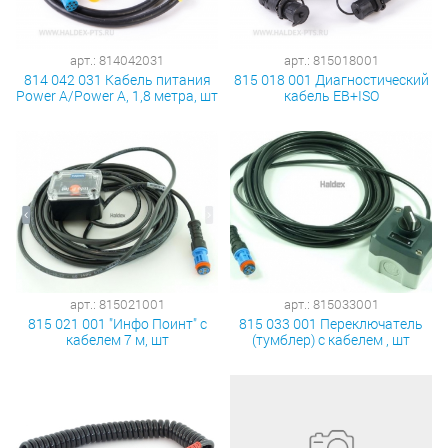
арт.: 814042031
арт.: 815018001
814 042 031 Кабель питания
815 018 001 Диагностический
Power A/Power A, 1,8 метра, шт
кабель EB+ISO
арт.: 815021001
арт.: 815033001
815 021 001 "Инфо Поинт" с
815 033 001 Переключатель
кабелем 7 м, шт
(тумблер) с кабелем , шт