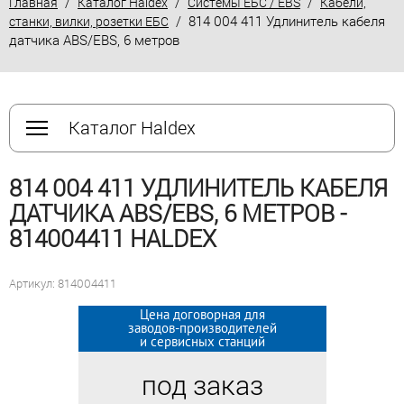
/
/
/
Главная
Каталог Haldex
Системы ЕБС / EBS
Кабели,
/ 814 004 411 Удлинитель кабеля
станки, вилки, розетки ЕБС
датчика ABS/EBS, 6 метров
Каталог Haldex
814 004 411 УДЛИНИТЕЛЬ КАБЕЛЯ
ДАТЧИКА ABS/EBS, 6 МЕТРОВ -
814004411 HALDEX
Артикул: 814004411
Цена договорная для
Цена договорная для
заводов-производителей
заводов-производителей
и сервисных станций
и сервисных станций
под заказ
под заказ