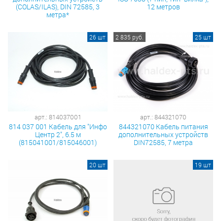
(COLAS/ILAS), DIN 72585, 3
12 метров
метра*
26 шт
2 835 руб.
25 шт
арт.: 814037001
арт.: 844321070
814 037 001 Кабель для "Инфо
844321070 Кабель питания
Центр 2", 6.5 м
дополнительных устройств
(815041001/815046001)
DIN72585, 7 метра
20 шт
19 шт