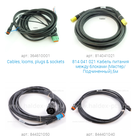
арт.: 364610001
арт.: 814041021
Cables, looms, plugs & sockets
814 041 021 Кабель питания
между блоками (Мастер/
Подчиненный),5м
арт.: 844321050
арт.: 844401040