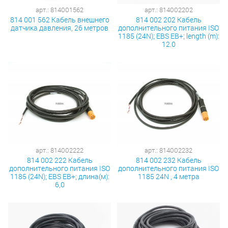
арт.: 814001562
арт.: 814002202
814 001 562 Кабель внешнего
814 002 202 Кабель
датчика давления, 26 метров
дополнительного питания ISO
1185 (24N); EBS EB+; length (m):
12.0
арт.: 814002222
арт.: 814002232
814 002 222 Кабель
814 002 232 Кабель
дополнительного питания ISO
дополнительного питания ISO
1185 (24N); EBS EB+; длина(м):
1185 24N , 4 метра
6,0