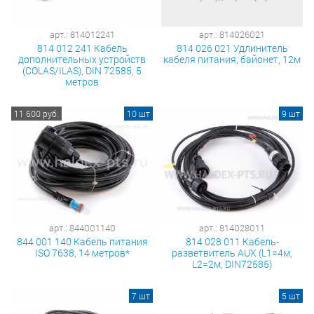
арт.: 814012241
арт.: 814026021
814 012 241 Кабель
814 026 021 Удлинитель
дополнительных устройств
кабеля питания, байонет, 12м
(COLAS/ILAS), DIN 72585, 5
метров
11 600 руб.
10 шт
9 шт
арт.: 844001140
арт.: 814028011
844 001 140 Кабель питания
814 028 011 Кабель-
ISO 7638, 14 метров*
разветвитель AUX (L1=4м,
L2=2м, DIN72585)
7 шт
5 шт