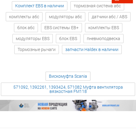
Комплект EBS в наличии
тормозная система абс
комплекты абс
модуляторы абс
датчики абс / ABS
блок абс
EBS системы EB+
комплекты EBS
модуляторы EBS
блок EBS
пневмоподвеска
Тормозные рычаги
запчасти Haldex в наличии
Вискомуфта Scania
571092, 1392261, 1393424, 571082 Муфта вентилятора
вязкостная FM118