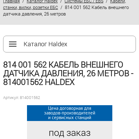
/
/
/
Главная
Каталог Haldex
Системы ЕБС / EBS
Кабели,
/ 814 001 562 Кабель внешнего
станки, вилки, розетки ЕБС
датчика давления, 26 метров
Каталог Haldex
814 001 562 КАБЕЛЬ ВНЕШНЕГО
ДАТЧИКА ДАВЛЕНИЯ, 26 МЕТРОВ -
814001562 HALDEX
Артикул: 814001562
Цена договорная для
Цена договорная для
заводов-производителей
заводов-производителей
и сервисных станций
и сервисных станций
под заказ
под заказ