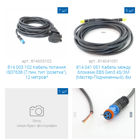
7 шт
5 шт
арт.: 814003102
арт.: 814041051
814 003 102 Кабель питания
814 041 051 Кабель между
ISO7638 (7 пин, тип "розетка"),
блоками EBS Gen3 4S/3M
12 метров*
(Мастер-Подчиненный), 8м
1 шт