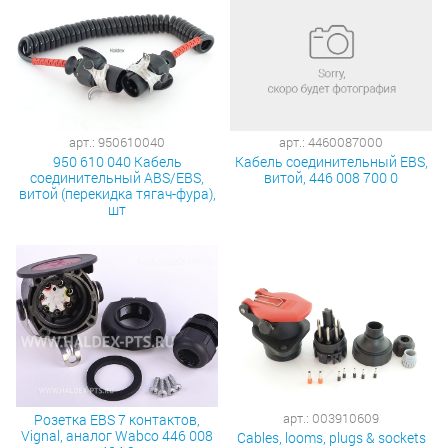
арт.: 950610040
арт.: 4460087000
950 610 040 Кабель
Кабель соединительный EBS,
соединительный ABS/EBS,
витой, 446 008 700 0
витой (перекидка тягач-фура),
шт
арт.: 003910609
Розетка EBS 7 контактов,
Vignal, аналог Wabco 446 008
Cables, looms, plugs & sockets