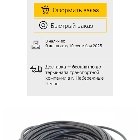
Оформить заказ
Оформить заказ
Быстрый заказ
Быстрый заказ
В наличии:
В наличии:
0 шт
на дату
10 сентября 2025
0 шт
на дату
10 сентября 2025
Доставка —
бесплатно
до
Доставка —
бесплатно
до
терминала транспортной
терминала транспортной
компании в г. Набережные
компании в г. Набережные
Челны.
Челны.