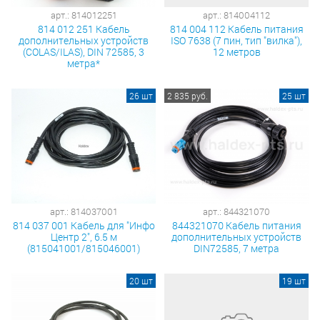
арт.: 814012251
арт.: 814004112
814 012 251 Кабель
814 004 112 Кабель питания
дополнительных устройств
ISO 7638 (7 пин, тип "вилка"),
(COLAS/ILAS), DIN 72585, 3
12 метров
метра*
26 шт
2 835 руб.
25 шт
арт.: 814037001
арт.: 844321070
814 037 001 Кабель для "Инфо
844321070 Кабель питания
Центр 2", 6.5 м
дополнительных устройств
(815041001/815046001)
DIN72585, 7 метра
20 шт
19 шт