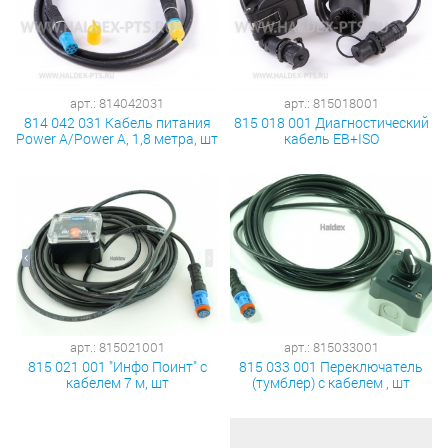
арт.: 814042031
арт.: 815018001
814 042 031 Кабель питания
815 018 001 Диагностический
Power A/Power A, 1,8 метра, шт
кабель EB+ISO
арт.: 815021001
арт.: 815033001
815 021 001 "Инфо Поинт" с
815 033 001 Переключатель
кабелем 7 м, шт
(тумблер) с кабелем , шт