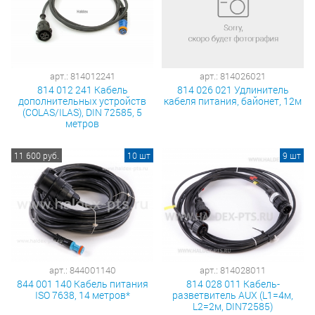
арт.: 814012241
арт.: 814026021
814 012 241 Кабель
814 026 021 Удлинитель
дополнительных устройств
кабеля питания, байонет, 12м
(COLAS/ILAS), DIN 72585, 5
метров
11 600 руб.
10 шт
9 шт
арт.: 844001140
арт.: 814028011
844 001 140 Кабель питания
814 028 011 Кабель-
ISO 7638, 14 метров*
разветвитель AUX (L1=4м,
L2=2м, DIN72585)