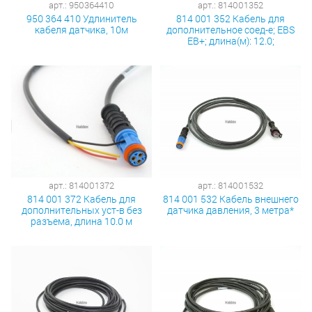
арт.: 950364410
арт.: 814001352
950 364 410 Удлинитель
814 001 352 Кабель для
кабеля датчика, 10м
дополнительное соед-е; EBS
EB+; длина(м): 12.0;
арт.: 814001372
арт.: 814001532
814 001 372 Кабель для
814 001 532 Кабель внешнего
дополнительных уст-в без
датчика давления, 3 метра*
разъема, длина 10.0 м