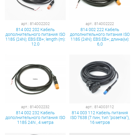
арт.: 814002202
арт.: 814002222
814 002 202 Кабель
814 002 222 Кабель
дополнительного питания ISO
дополнительного питания ISO
1185 (24N); EBS EB+; length (m):
1185 (24N); EBS EB+; длина(м):
12.0
6,0
арт.: 814002232
арт.: 814003112
814 002 232 Кабель
814 003 112 Кабель питания
дополнительного питания ISO
ISO 7638 (7 пин, тип "розетка"),
1185 24N , 4 метра
16 метров