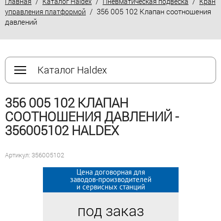
/
/
/
Главная
Каталог Haldex
Пневматическая подвеска
Кран
/ 356 005 102 Клапан соотношения
управления платформой
давлений
Каталог Haldex
356 005 102 КЛАПАН
СООТНОШЕНИЯ ДАВЛЕНИЙ -
356005102 HALDEX
Артикул: 356005102
Цена договорная для
Цена договорная для
заводов-производителей
заводов-производителей
и сервисных станций
и сервисных станций
под заказ
под заказ