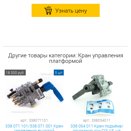
Узнать цену
Другие товары категории: Кран управления
платформой
18 000 руб.
5 шт
арт.: 338071101
арт.: 338054011
338 071 101/338 071 001 Кран
338 054 011 Кран подъёма/
управления высотой
опускания оси COLAS, шт