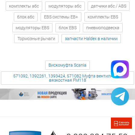
комплекты абс
модуляторы абс
датчики абс / ABS
блок абс
EBS системы EB+
комплекты EBS
модуляторы EBS
блок EBS
пневмоподвеска
Тормозные рычаги
запчасти Haldex в наличии
Вискомуфта Scania
571092, 1392261, 1393424, 571082 Муфта вентилятора
вязкостная FM118