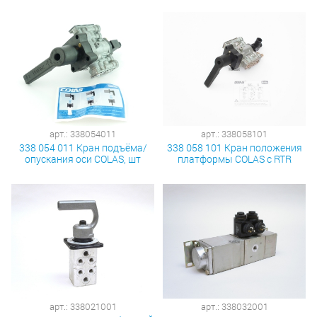
арт.: 338054011
арт.: 338058101
338 054 011 Кран подъёма/
338 058 101 Кран положения
опускания оси COLAS, шт
платформы COLAS с RTR
арт.: 338021001
арт.: 338032001