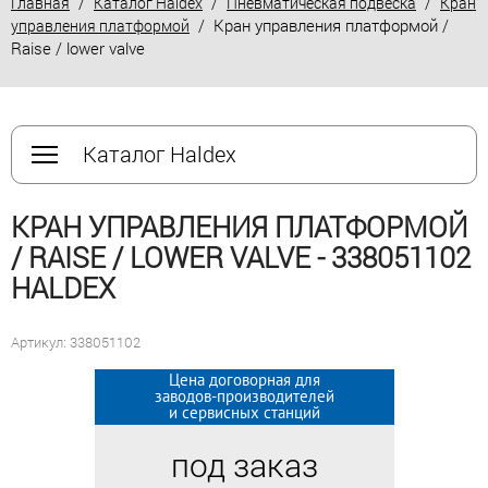
/
/
/
Главная
Каталог Haldex
Пневматическая подвеска
Кран
/ Кран управления платформой /
управления платформой
Raise / lower valve
Каталог Haldex
КРАН УПРАВЛЕНИЯ ПЛАТФОРМОЙ
/ RAISE / LOWER VALVE - 338051102
HALDEX
Артикул: 338051102
Цена договорная для
Цена договорная для
заводов-производителей
заводов-производителей
и сервисных станций
и сервисных станций
под заказ
под заказ