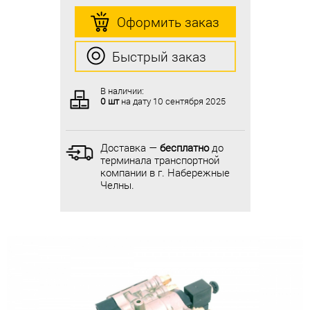
Оформить заказ
Оформить заказ
Быстрый заказ
Быстрый заказ
В наличии:
В наличии:
0 шт
на дату
10 сентября 2025
0 шт
на дату
10 сентября 2025
Доставка —
бесплатно
до
Доставка —
бесплатно
до
терминала транспортной
терминала транспортной
компании в г. Набережные
компании в г. Набережные
Челны.
Челны.