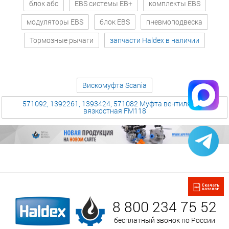
блок абс
EBS системы EB+
комплекты EBS
модуляторы EBS
блок EBS
пневмоподвеска
Тормозные рычаги
запчасти Haldex в наличии
Вискомуфта Scania
571092, 1392261, 1393424, 571082 Муфта вентилятора
вязкостная FM118
8 800 234 75 52
бесплатный звонок по России