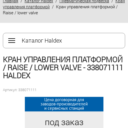
/
/
/
Главная
Каталог Haldex
Пневматическая подвеска
Кран
/ Кран управления платформой /
управления платформой
Raise / lower valve
Каталог Haldex
КРАН УПРАВЛЕНИЯ ПЛАТФОРМОЙ
/ RAISE / LOWER VALVE - 338071111
HALDEX
Артикул: 338071111
Цена договорная для
Цена договорная для
заводов-производителей
заводов-производителей
и сервисных станций
и сервисных станций
под заказ
под заказ