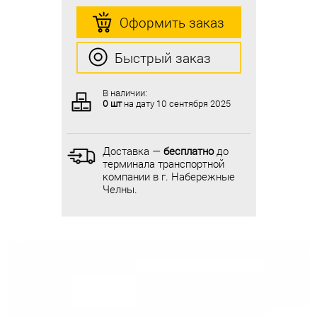
Оформить заказ
Оформить заказ
Быстрый заказ
Быстрый заказ
В наличии:
В наличии:
0 шт
на дату
10 сентября 2025
0 шт
на дату
10 сентября 2025
Доставка —
бесплатно
до
Доставка —
бесплатно
до
терминала транспортной
терминала транспортной
компании в г. Набережные
компании в г. Набережные
Челны.
Челны.