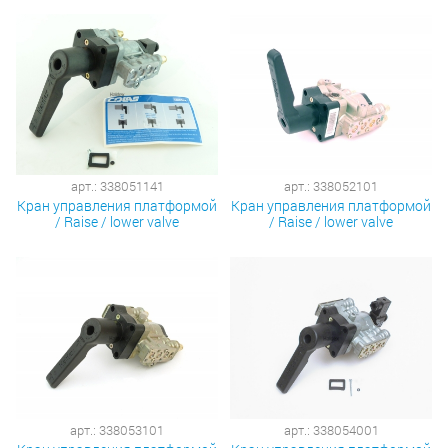
арт.: 338051141
арт.: 338052101
Кран управления платформой
Кран управления платформой
/ Raise / lower valve
/ Raise / lower valve
арт.: 338053101
арт.: 338054001