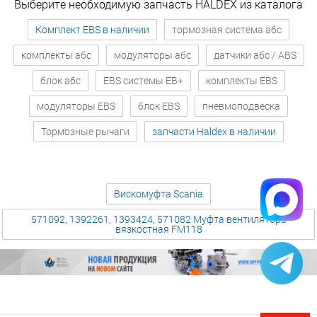
Выберите необходимую запчасть HALDEX из каталога
Комплект EBS в наличии
тормозная система абс
комплекты абс
модуляторы абс
датчики абс / ABS
блок абс
EBS системы EB+
комплекты EBS
модуляторы EBS
блок EBS
пневмоподвеска
Тормозные рычаги
запчасти Haldex в наличии
Вискомуфта Scania
571092, 1392261, 1393424, 571082 Муфта вентилятора
вязкостная FM118