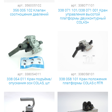
арт.: 356005102
арт.: 338071101
356 005 102 Клапан
338 071 101/338 071 001 Кран
соотношения давлений
управления высотой
платформы двухконтурный
COLAS+
арт.: 338054011
арт.: 338058101
338 054 011 Кран подъёма/
338 058 101 Кран положения
опускания оси COLAS, шт
платформы COLAS с RTR