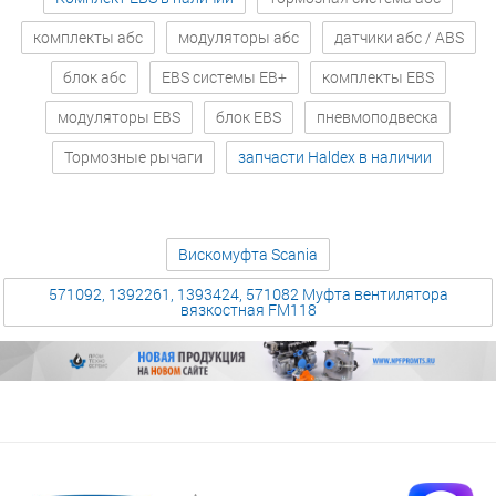
комплекты абс
модуляторы абс
датчики абс / ABS
блок абс
EBS системы EB+
комплекты EBS
модуляторы EBS
блок EBS
пневмоподвеска
Тормозные рычаги
запчасти Haldex в наличии
Вискомуфта Scania
571092, 1392261, 1393424, 571082 Муфта вентилятора
вязкостная FM118