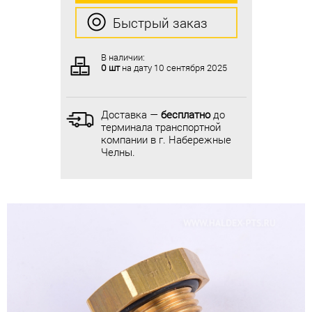
Быстрый заказ
Быстрый заказ
В наличии:
В наличии:
0 шт
на дату
10 сентября 2025
0 шт
на дату
10 сентября 2025
Доставка —
бесплатно
до
Доставка —
бесплатно
до
терминала транспортной
терминала транспортной
компании в г. Набережные
компании в г. Набережные
Челны.
Челны.