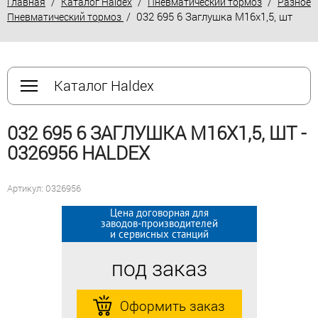
/
/
/
Главная
Каталог Haldex
Пневматический тормоз
Разное
/ 032 695 6 Заглушка М16х1,5, шт
Пневматический тормоз
Каталог Haldex
032 695 6 ЗАГЛУШКА М16Х1,5, ШТ -
0326956 HALDEX
Артикул: 0326956
Цена договорная для
Цена договорная для
заводов-производителей
заводов-производителей
и сервисных станций
и сервисных станций
под заказ
под заказ
Оформить заказ
Оформить заказ