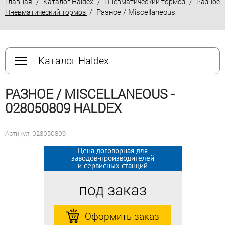
/
/
/
Главная
Каталог Haldex
Пневматический тормоз
Разное
/ Разное / Miscellaneous
Пневматический тормоз
Каталог Haldex
РАЗНОЕ / MISCELLANEOUS -
028050809 HALDEX
Артикул: 028050809
Цена договорная для
Цена договорная для
заводов-производителей
заводов-производителей
и сервисных станций
и сервисных станций
под заказ
под заказ
Оформить заказ
Оформить заказ