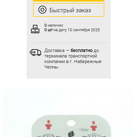
Быстрый заказ
Быстрый заказ
В наличии:
В наличии:
0 шт
на дату
10 сентября 2025
0 шт
на дату
10 сентября 2025
Доставка —
бесплатно
до
Доставка —
бесплатно
до
терминала транспортной
терминала транспортной
компании в г. Набережные
компании в г. Набережные
Челны.
Челны.