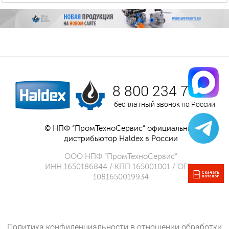
8 800 234 75 52
бесплатный звонок по России
© НПФ “ПромТехноСервис” официальный
дистрибьютор Haldex в России
ООО НПФ “ПромТехноСервис”
ИНН 1650186844 / КПП 165001001 / ОГРН
1081650019934
Политика конфиденциальности в отношении обработки