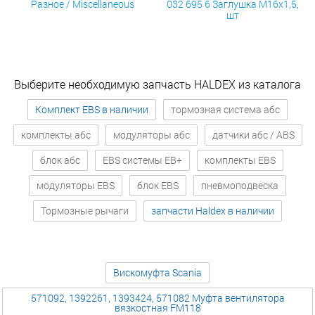
Разное / Miscellaneous
032 695 6 Заглушка М16х1,5,
шт
Выберите необходимую запчасть HALDEX из каталога
Комплект EBS в наличии
тормозная система абс
комплекты абс
модуляторы абс
датчики абс / ABS
блок абс
EBS системы EB+
комплекты EBS
модуляторы EBS
блок EBS
пневмоподвеска
Тормозные рычаги
запчасти Haldex в наличии
Вискомуфта Scania
571092, 1392261, 1393424, 571082 Муфта вентилятора
вязкостная FM118