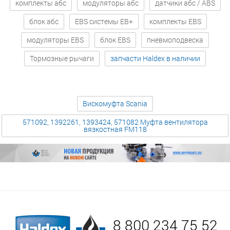
комплекты абс
модуляторы абс
датчики абс / ABS
блок абс
EBS системы EB+
комплекты EBS
модуляторы EBS
блок EBS
пневмоподвеска
Тормозные рычаги
запчасти Haldex в наличии
Вискомуфта Scania
571092, 1392261, 1393424, 571082 Муфта вентилятора
вязкостная FM118
8 800 234 75 52