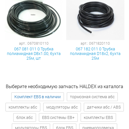
арт.: 0670810110
арт.: 0671820110
067 081 011 0 Трубка
067 182 011 0 Трубка
полиамидная D8x1.00, бухта
полиамидная D18х2, бухта
25м, шт
25м
Выберите необходимую запчасть HALDEX из каталога
Комплект EBS в наличии
тормозная система абс
комплекты абс
модуляторы абс
датчики абс / ABS
блок абс
EBS системы EB+
комплекты EBS
модуляторы EBS
блок EBS
пневмоподвеска