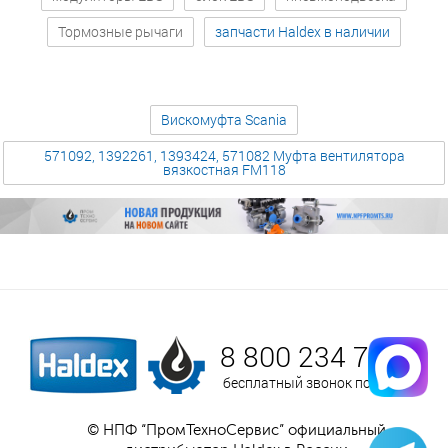
Тормозные рычаги
запчасти Haldex в наличии
Вискомуфта Scania
571092, 1392261, 1393424, 571082 Муфта вентилятора
вязкостная FM118
8 800 234 75 52
бесплатный звонок по России
© НПФ “ПромТехноСервис” официальный