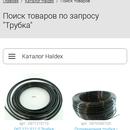
/
/ Поиск товаров
Главная
Каталог Haldex
Поиск товаров по запросу
"Трубка"
Каталог Haldex
арт.: 0671215110
арт.: 067006010h
067 121 511 0 Трубка
Полиамидная трубка /