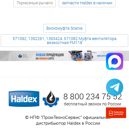
Тормозные рычаги
запчасти Haldex в наличии
Вискомуфта Scania
571092, 1392261, 1393424, 571082 Муфта вентилятора
вязкостная FM118
8 800 234 75 52
бесплатный звонок по России
© НПФ “ПромТехноСервис” официальный
дистрибьютор Haldex в России