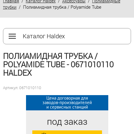
/
/
/
Главная
Каталог Haldex
Аксессуары
Полиамидные
/ Полиамидная трубка / Polyamide Tube
трубки
Каталог Haldex
ПОЛИАМИДНАЯ ТРУБКА /
POLYAMIDE TUBE - 0671010110
HALDEX
Артикул: 0671010110
Цена договорная для
Цена договорная для
заводов-производителей
заводов-производителей
и сервисных станций
и сервисных станций
под заказ
под заказ