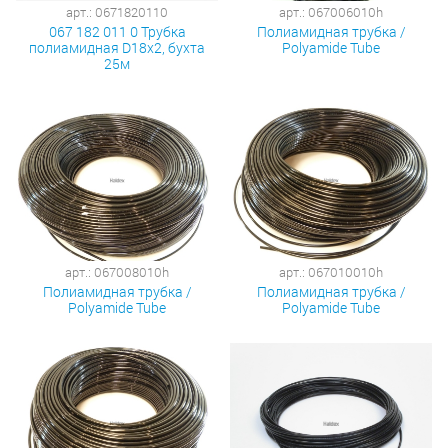
арт.: 0671820110
арт.: 067006010h
067 182 011 0 Трубка
Полиамидная трубка /
полиамидная D18х2, бухта
Polyamide Tube
25м
арт.: 067008010h
арт.: 067010010h
Полиамидная трубка /
Полиамидная трубка /
Polyamide Tube
Polyamide Tube