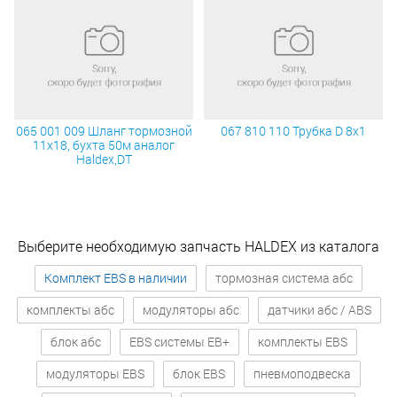
065 001 009 Шланг тормозной
067 810 110 Трубка D 8х1
11х18, бухта 50м аналог
Haldex,DT
Выберите необходимую запчасть HALDEX из каталога
Комплект EBS в наличии
тормозная система абс
комплекты абс
модуляторы абс
датчики абс / ABS
блок абс
EBS системы EB+
комплекты EBS
модуляторы EBS
блок EBS
пневмоподвеска