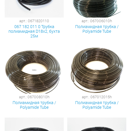
арт.: 0671820110
арт.: 067006010h
067 182 011 0 Трубка
Полиамидная трубка /
полиамидная D18х2, бухта
Polyamide Tube
25м
арт.: 067008010h
арт.: 067012015h
Полиамидная трубка /
Полиамидная трубка /
Polyamide Tube
Polyamide Tube