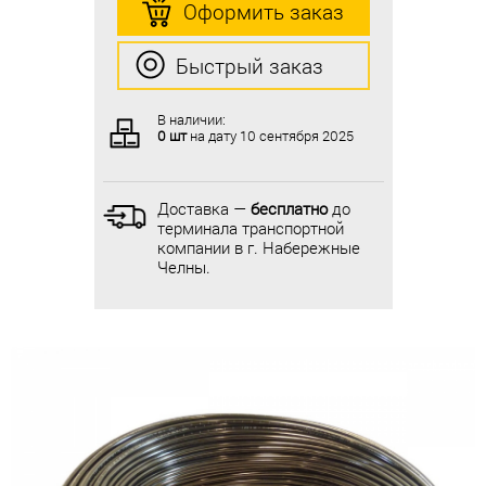
Оформить заказ
Оформить заказ
Быстрый заказ
Быстрый заказ
В наличии:
В наличии:
0 шт
на дату
10 сентября 2025
0 шт
на дату
10 сентября 2025
Доставка —
бесплатно
до
Доставка —
бесплатно
до
терминала транспортной
терминала транспортной
компании в г. Набережные
компании в г. Набережные
Челны.
Челны.