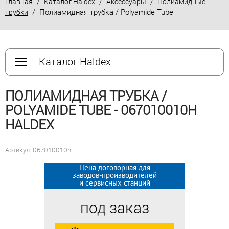
/
/
/
Главная
Каталог Haldex
Аксессуары
Полиамидные
/ Полиамидная трубка / Polyamide Tube
трубки
Каталог Haldex
ПОЛИАМИДНАЯ ТРУБКА /
POLYAMIDE TUBE - 067010010H
HALDEX
Артикул: 067010010h
Цена договорная для
Цена договорная для
заводов-производителей
заводов-производителей
и сервисных станций
и сервисных станций
под заказ
под заказ