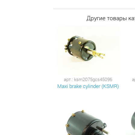
Другие товары кат
арт.: ksm2075gcs45096
а
Maxi brake cylinder (KSMR)