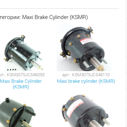
егории: Maxi Brake Cylinder (KSMR)
рт.: KSM3075JCS46093
арт.: KSM3075JCS46110
Maxi Brake Cylinder
Maxi brake cylinder (KSMR)
(KSMR)