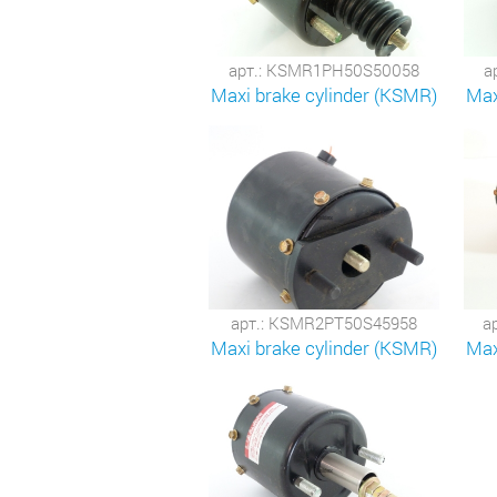
арт.: KSMR1PH50S50058
а
Maxi brake cylinder (KSMR)
Max
арт.: KSMR2PT50S45958
а
Maxi brake cylinder (KSMR)
Max