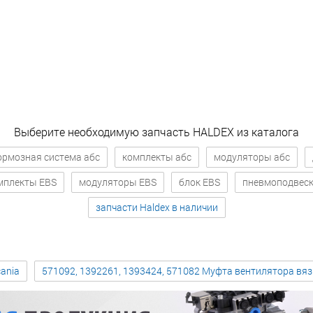
Выберите необходимую запчасть HALDEX из каталога
ормозная система абс
комплекты абс
модуляторы абс
мплекты EBS
модуляторы EBS
блок EBS
пневмоподвес
запчасти Haldex в наличии
ania
571092, 1392261, 1393424, 571082 Муфта вентилятора вя