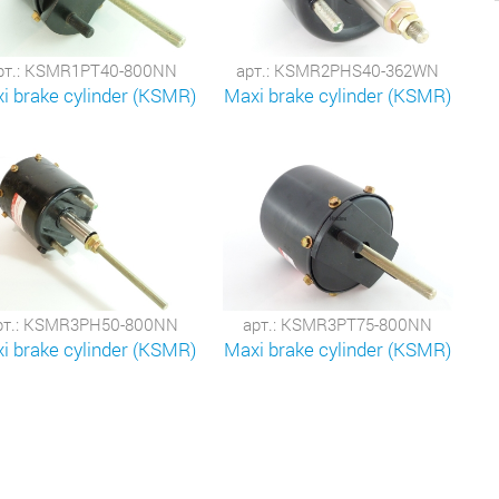
рт.: KSMR1PT40-800NN
арт.: KSMR2PHS40-362WN
i brake cylinder (KSMR)
Maxi brake cylinder (KSMR)
рт.: KSMR3PH50-800NN
арт.: KSMR3PT75-800NN
i brake cylinder (KSMR)
Maxi brake cylinder (KSMR)