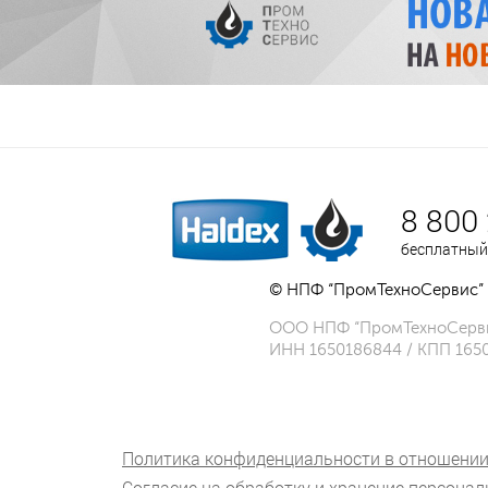
8 800
бесплатный
© НПФ “ПромТехноСервис” 
ООО НПФ “ПромТехноСерв
ИНН 1650186844 / КПП 165
Политика конфиденциальности в отношении
Согласие на обработку и хранение персона