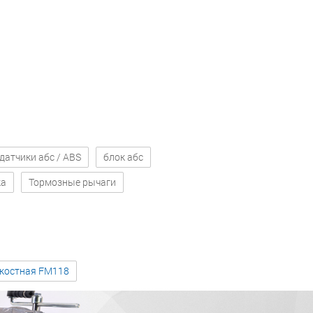
датчики абс / ABS
блок абс
ка
Тормозные рычаги
зкостная FM118