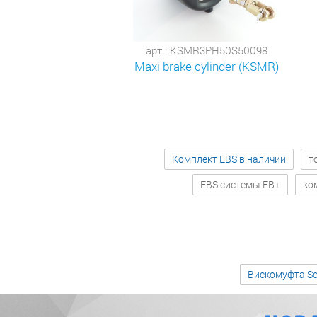
арт.: KSMR3PH50S50098
Maxi brake cylinder (KSMR)
Комплект EBS в наличии
т
EBS системы EB+
ко
Вискомуфта Sc