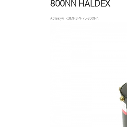
800NN HALDEX
Артикул: KSMR3PH75-800NN
Цена договорная для
заводов-производителей
и сервисных станций
под заказ
Оформить заказ
Быстрый заказ
В наличии:
0 шт
на дату
10 сентября 2025
Доставка —
бесплатно
до
терминала транспортной
компании в г. Набережные