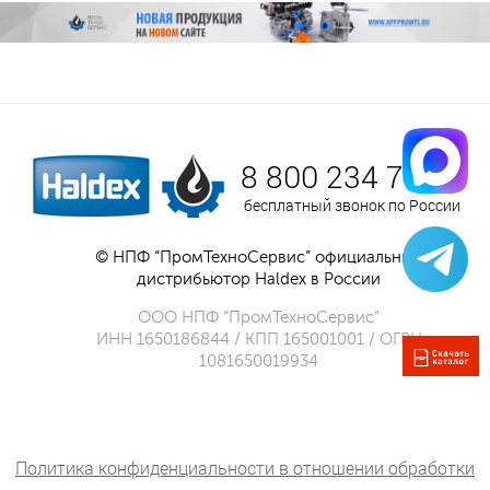
8 800 234 75 52
бесплатный звонок по России
© НПФ “ПромТехноСервис” официальный
дистрибьютор Haldex в России
ООО НПФ “ПромТехноСервис”
ИНН 1650186844 / КПП 165001001 / ОГРН
1081650019934
Политика конфиденциальности в отношении обработки