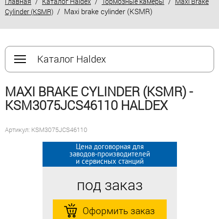
/
/
/
Главная
Каталог Haldex
Тормозные камеры
Maxi Brake
/ Maxi brake cylinder (KSMR)
Cylinder (KSMR)
Каталог Haldex
MAXI BRAKE CYLINDER (KSMR) -
KSM3075JCS46110 HALDEX
Артикул: KSM3075JCS46110
Цена договорная для
Цена договорная для
заводов-производителей
заводов-производителей
и сервисных станций
и сервисных станций
под заказ
под заказ
Оформить заказ
Оформить заказ