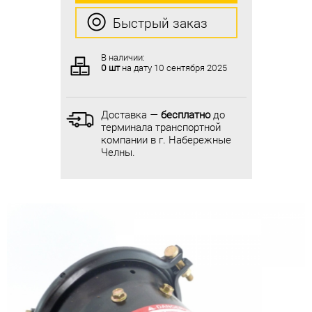
Быстрый заказ
Быстрый заказ
В наличии:
В наличии:
0 шт
на дату
10 сентября 2025
0 шт
на дату
10 сентября 2025
Доставка —
бесплатно
до
Доставка —
бесплатно
до
терминала транспортной
терминала транспортной
компании в г. Набережные
компании в г. Набережные
Челны.
Челны.