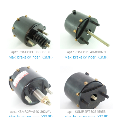
арт.: KSMR1PH50S50058
арт.: KSMR1PT40-800NN
Maxi brake cylinder (KSMR)
Maxi brake cylinder (KSMR)
арт.: KSMR2PHS40-362WN
арт.: KSMR2PT50S45958
Maxi brake cylinder (KSMR)
Maxi brake cylinder (KSMR)