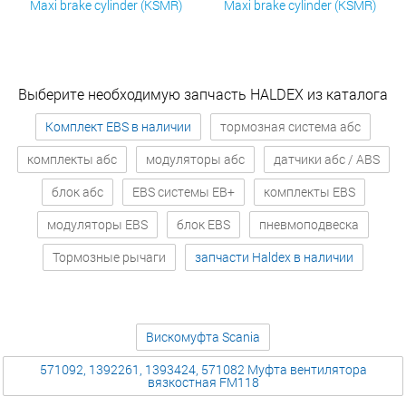
Maxi brake cylinder (KSMR)
Maxi brake cylinder (KSMR)
Выберите необходимую запчасть HALDEX из каталога
Комплект EBS в наличии
тормозная система абс
комплекты абс
модуляторы абс
датчики абс / ABS
блок абс
EBS системы EB+
комплекты EBS
модуляторы EBS
блок EBS
пневмоподвеска
Тормозные рычаги
запчасти Haldex в наличии
Вискомуфта Scania
571092, 1392261, 1393424, 571082 Муфта вентилятора
вязкостная FM118