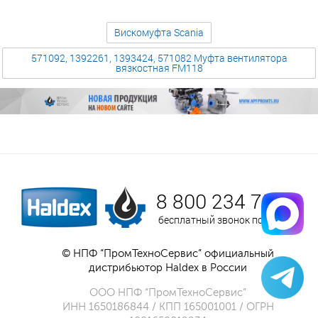
Вискомуфта Scania
571092, 1392261, 1393424, 571082 Муфта вентилятора
вязкостная FM118
8 800 234 75 52
бесплатный звонок по России
© НПФ “ПромТехноСервис” официальный
дистрибьютор Haldex в России
ООО НПФ “ПромТехноСервис”
ИНН 1650186844 / КПП 165001001 / ОГРН