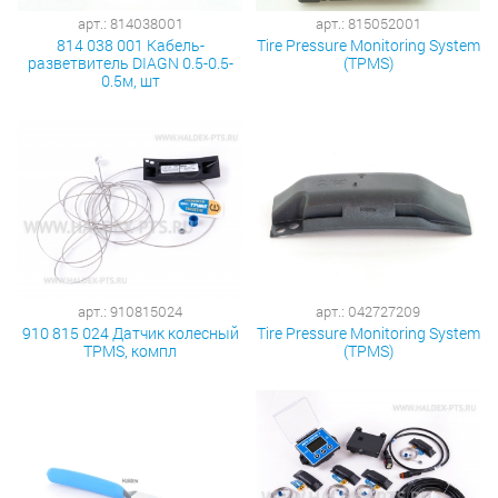
арт.: 814038001
арт.: 815052001
814 038 001 Кабель-
Tire Pressure Monitoring System
разветвитель DIAGN 0.5-0.5-
(TPMS)
0.5м, шт
арт.: 910815024
арт.: 042727209
910 815 024 Датчик колесный
Tire Pressure Monitoring System
TPMS, компл
(TPMS)