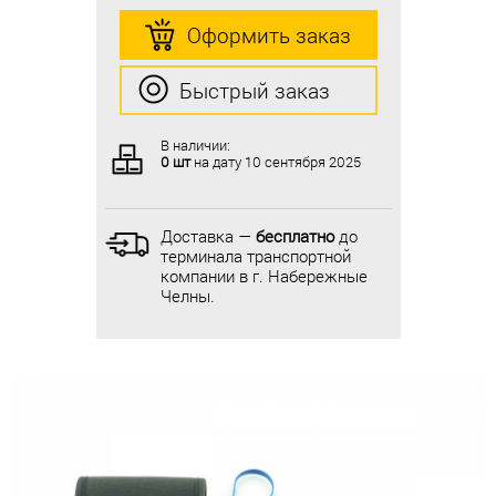
Оформить заказ
Оформить заказ
Быстрый заказ
Быстрый заказ
В наличии:
В наличии:
0 шт
на дату
10 сентября 2025
0 шт
на дату
10 сентября 2025
Доставка —
бесплатно
до
Доставка —
бесплатно
до
терминала транспортной
терминала транспортной
компании в г. Набережные
компании в г. Набережные
Челны.
Челны.