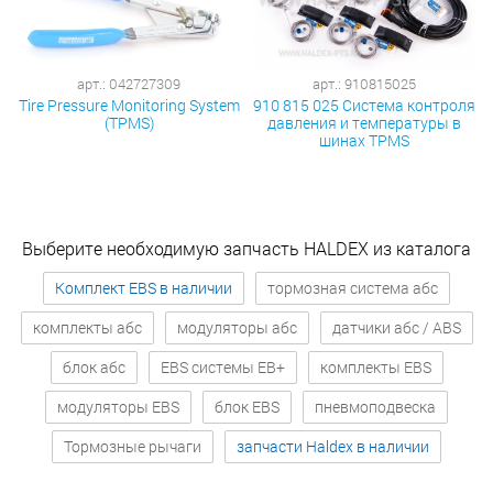
арт.: 042727309
арт.: 910815025
Tire Pressure Monitoring System
910 815 025 Система контроля
(TPMS)
давления и температуры в
шинах TPMS
Выберите необходимую запчасть HALDEX из каталога
Комплект EBS в наличии
тормозная система абс
комплекты абс
модуляторы абс
датчики абс / ABS
блок абс
EBS системы EB+
комплекты EBS
модуляторы EBS
блок EBS
пневмоподвеска
Тормозные рычаги
запчасти Haldex в наличии