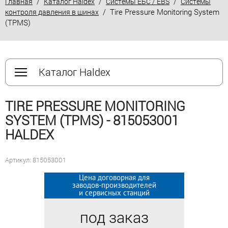
/
/
/
Главная
Каталог Haldex
Системы ЕБС / EBS
Системы
/ Tire Pressure Monitoring System
контроля давления в шинах
(TPMS)
Каталог Haldex
TIRE PRESSURE MONITORING
SYSTEM (TPMS) - 815053001
HALDEX
Артикул: 815053001
Цена договорная для
Цена договорная для
заводов-производителей
заводов-производителей
и сервисных станций
и сервисных станций
под заказ
под заказ