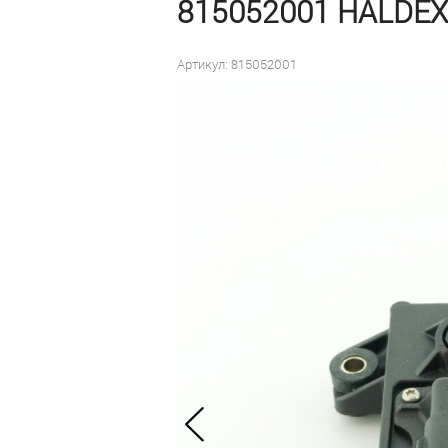
815052001 HALDEX
Артикул: 815052001
Цена договорная для
заводов-производителей
и сервисных станций
под заказ
Оформить заказ
Быстрый заказ
В наличии:
0 шт
на дату
10 сентября 2025
Доставка —
бесплатно
до
терминала транспортной
компании в г. Набережные