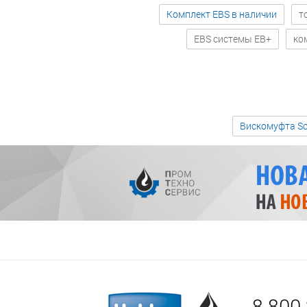
Комплект EBS в наличии
т
EBS системы EB+
ко
Вискомуфта Sc
8 800