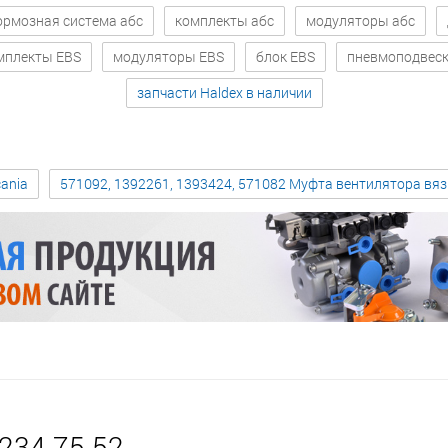
ормозная система абс
комплекты абс
модуляторы абс
мплекты EBS
модуляторы EBS
блок EBS
пневмоподвес
запчасти Haldex в наличии
ania
571092, 1392261, 1393424, 571082 Муфта вентилятора вя
 234 75 52