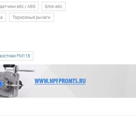
датчики абс / ABS
блок абс
ка
Тормозные рычаги
зкостная FM118