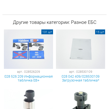
Другие товары категории: Разное ЕБС
131 шт
15 шт
арт.: 028526209
арт.: 028530109
028 526 209 Информационная
028 042 409/028530109
табличка ЕВ+
Загрузочная табличка*