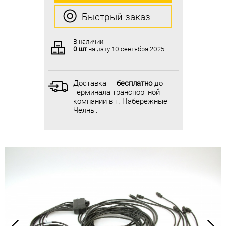
Быстрый заказ
Быстрый заказ
В наличии:
В наличии:
0 шт
на дату
10 сентября 2025
0 шт
на дату
10 сентября 2025
Доставка —
бесплатно
до
Доставка —
бесплатно
до
терминала транспортной
терминала транспортной
компании в г. Набережные
компании в г. Набережные
Челны.
Челны.