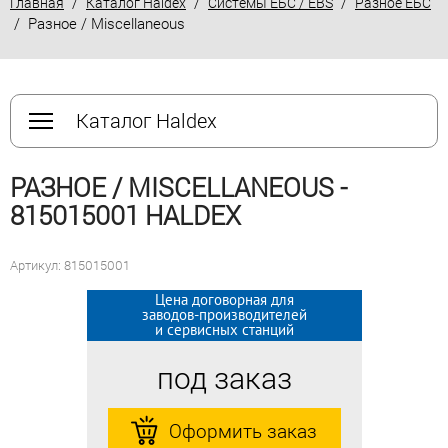
/
/
/
Главная
Каталог Haldex
Системы ЕБС / EBS
Разное ЕБС
/ Разное / Miscellaneous
Каталог Haldex
РАЗНОЕ / MISCELLANEOUS -
815015001 HALDEX
Артикул: 815015001
Цена договорная для
Цена договорная для
заводов-производителей
заводов-производителей
и сервисных станций
и сервисных станций
под заказ
под заказ
Оформить заказ
Оформить заказ