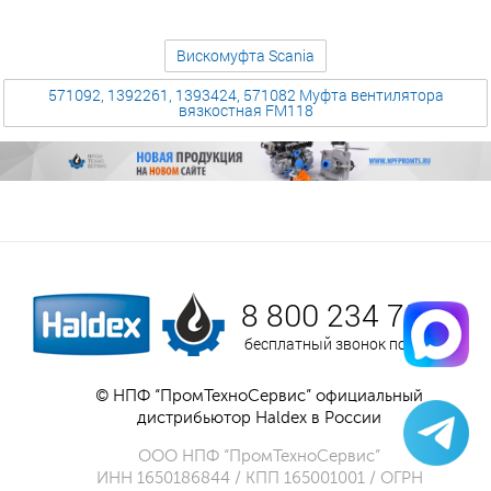
Вискомуфта Scania
571092, 1392261, 1393424, 571082 Муфта вентилятора
вязкостная FM118
8 800 234 75 52
бесплатный звонок по России
© НПФ “ПромТехноСервис” официальный
дистрибьютор Haldex в России
ООО НПФ “ПромТехноСервис”
ИНН 1650186844 / КПП 165001001 / ОГРН