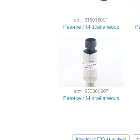
арт.: 815015001
Разное / Miscellaneous
Р
арт.: 950800907
Разное / Miscellaneous
Комплект EBS в наличии
т