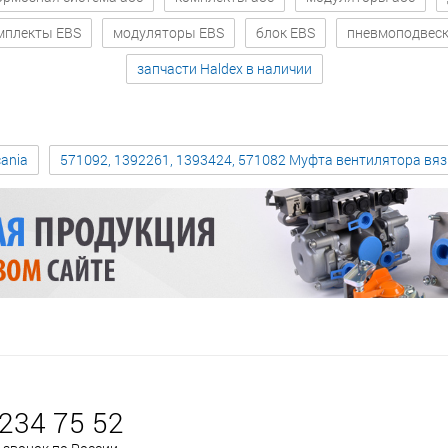
мплекты EBS
модуляторы EBS
блок EBS
пневмоподвес
запчасти Haldex в наличии
ania
571092, 1392261, 1393424, 571082 Муфта вентилятора вя
 234 75 52