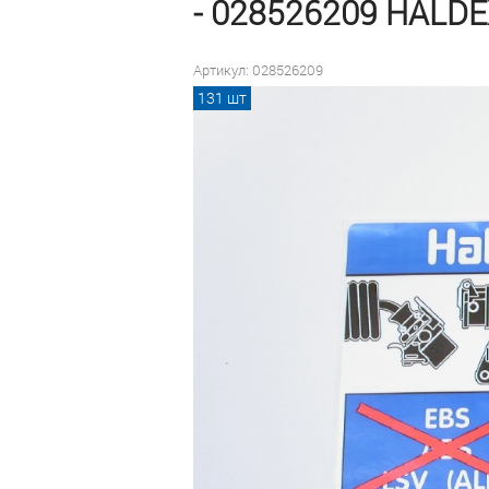
- 028526209 HALD
Артикул: 028526209
Цена договорная для
131 шт
заводов-производителей
и сервисных станций
под заказ
Оформить заказ
Быстрый заказ
В наличии:
131 шт
на дату
10 сентября 2025
Доставка —
бесплатно
до
терминала транспортной