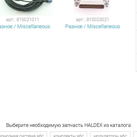
арт.: 815021011
арт.: 815023021
азное / Miscellaneous
Разное / Miscellaneous
Выберите необходимую запчасть HALDEX из каталога
ормозная система абс
комплекты абс
модуляторы абс