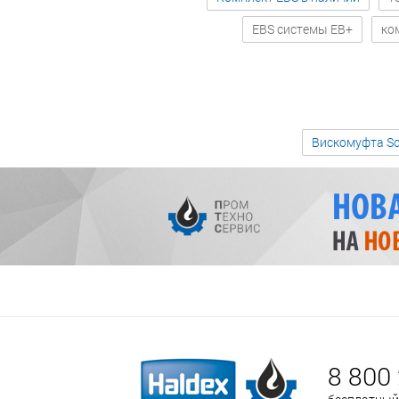
EBS системы EB+
ко
Вискомуфта Sc
8 800