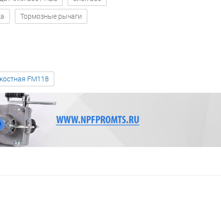
ка
Тормозные рычаги
зкостная FM118