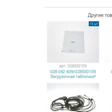
Другие то
15 шт
арт.: 028530109
028 042 409/028530109
Загрузочная табличка*