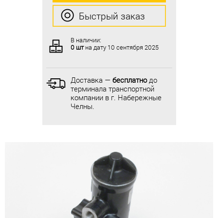
Быстрый заказ
Быстрый заказ
В наличии:
В наличии:
0 шт
на дату
10 сентября 2025
0 шт
на дату
10 сентября 2025
Доставка —
бесплатно
до
Доставка —
бесплатно
до
терминала транспортной
терминала транспортной
компании в г. Набережные
компании в г. Набережные
Челны.
Челны.