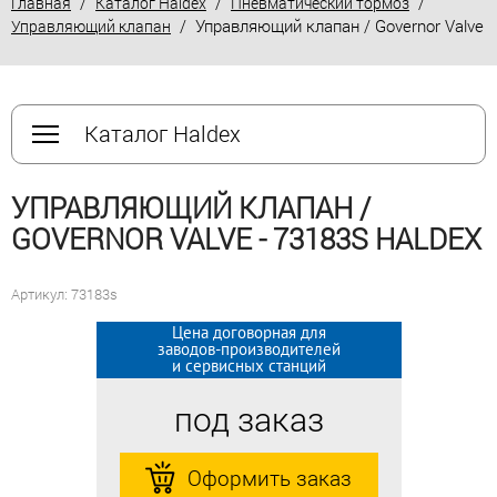
/
/
/
Главная
Каталог Haldex
Пневматический тормоз
/ Управляющий клапан / Governor Valve
Управляющий клапан
Каталог Haldex
УПРАВЛЯЮЩИЙ КЛАПАН /
GOVERNOR VALVE - 73183S HALDEX
Артикул: 73183s
Цена договорная для
Цена договорная для
заводов-производителей
заводов-производителей
и сервисных станций
и сервисных станций
под заказ
под заказ
Оформить заказ
Оформить заказ