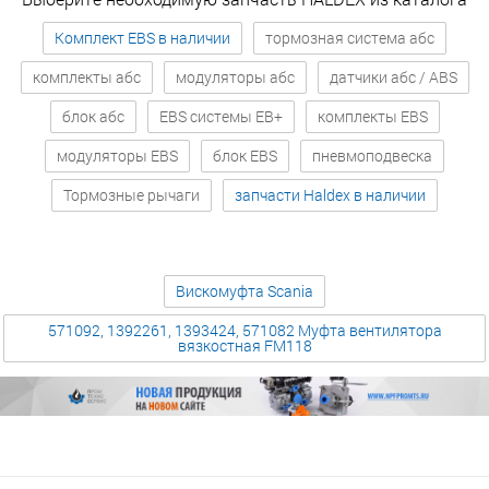
Комплект EBS в наличии
тормозная система абс
комплекты абс
модуляторы абс
датчики абс / ABS
блок абс
EBS системы EB+
комплекты EBS
модуляторы EBS
блок EBS
пневмоподвеска
Тормозные рычаги
запчасти Haldex в наличии
Вискомуфта Scania
571092, 1392261, 1393424, 571082 Муфта вентилятора
вязкостная FM118