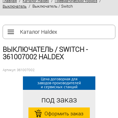
/
/
/
Главная
Каталог Haldex
Пневматический тормоз
/ Выключатель / Switch
Выключатель
Каталог Haldex
ВЫКЛЮЧАТЕЛЬ / SWITCH -
361007002 HALDEX
Артикул: 361007002
Цена договорная для
Цена договорная для
заводов-производителей
заводов-производителей
и сервисных станций
и сервисных станций
под заказ
под заказ
Оформить заказ
Оформить заказ