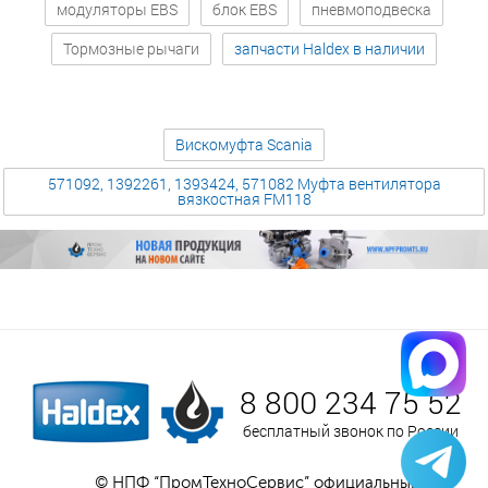
модуляторы EBS
блок EBS
пневмоподвеска
Тормозные рычаги
запчасти Haldex в наличии
Вискомуфта Scania
571092, 1392261, 1393424, 571082 Муфта вентилятора
вязкостная FM118
8 800 234 75 52
бесплатный звонок по России
© НПФ “ПромТехноСервис” официальный