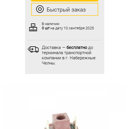
Быстрый заказ
Быстрый заказ
В наличии:
В наличии:
0 шт
на дату
10 сентября 2025
0 шт
на дату
10 сентября 2025
Доставка —
бесплатно
до
Доставка —
бесплатно
до
терминала транспортной
терминала транспортной
компании в г. Набережные
компании в г. Набережные
Челны.
Челны.