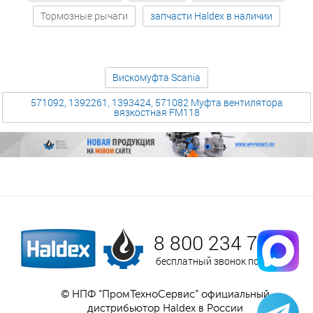
Тормозные рычаги
запчасти Haldex в наличии
Вискомуфта Scania
571092, 1392261, 1393424, 571082 Муфта вентилятора
вязкостная FM118
8 800 234 75 52
бесплатный звонок по России
© НПФ “ПромТехноСервис” официальный
дистрибьютор Haldex в России