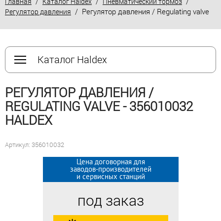
/
/
/
Главная
Каталог Haldex
Пневматический тормоз
/ Регулятор давления / Regulating valve
Регулятор давления
Каталог Haldex
РЕГУЛЯТОР ДАВЛЕНИЯ /
REGULATING VALVE - 356010032
HALDEX
Артикул: 356010032
Цена договорная для
Цена договорная для
заводов-производителей
заводов-производителей
и сервисных станций
и сервисных станций
под заказ
под заказ