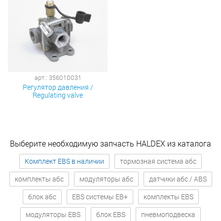
арт.: 356010031
Регулятор давления /
Regulating valve
Выберите необходимую запчасть HALDEX из каталога
Комплект EBS в наличии
тормозная система абс
комплекты абс
модуляторы абс
датчики абс / ABS
блок абс
EBS системы EB+
комплекты EBS
модуляторы EBS
блок EBS
пневмоподвеска