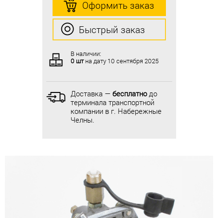
Оформить заказ
Оформить заказ
Быстрый заказ
Быстрый заказ
В наличии:
В наличии:
0 шт
на дату
10 сентября 2025
0 шт
на дату
10 сентября 2025
Доставка —
бесплатно
до
Доставка —
бесплатно
до
терминала транспортной
терминала транспортной
компании в г. Набережные
компании в г. Набережные
Челны.
Челны.