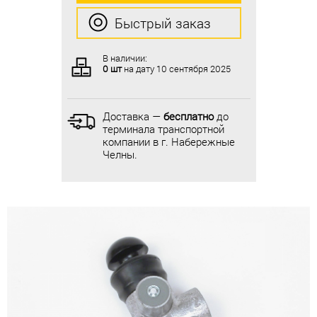
Быстрый заказ
Быстрый заказ
В наличии:
В наличии:
0 шт
на дату
10 сентября 2025
0 шт
на дату
10 сентября 2025
Доставка —
бесплатно
до
Доставка —
бесплатно
до
терминала транспортной
терминала транспортной
компании в г. Набережные
компании в г. Набережные
Челны.
Челны.