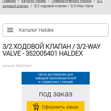
/
/
/
Главная
Каталог Haldex
Пневматический тормоз
3/2
/ 3/2 ходовой клапан / 3/2-Way Valve
ходовой клапан
Каталог Haldex
3/2 ХОДОВОЙ КЛАПАН / 3/2-WAY
VALVE - 352005401 HALDEX
Артикул: 352005401
Цена договорная для
Цена договорная для
заводов-производителей
заводов-производителей
и сервисных станций
и сервисных станций
под заказ
под заказ
Оформить заказ
Оформить заказ