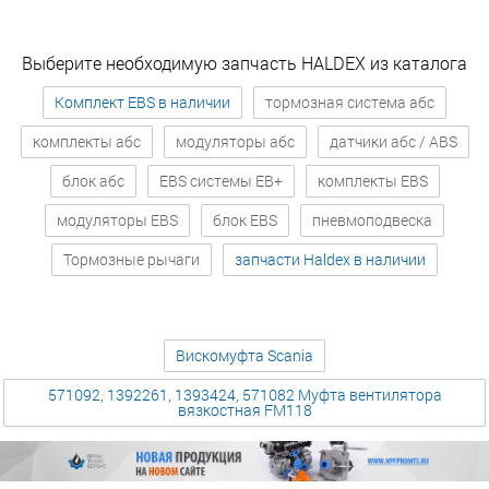
Выберите необходимую запчасть HALDEX из каталога
Комплект EBS в наличии
тормозная система абс
комплекты абс
модуляторы абс
датчики абс / ABS
блок абс
EBS системы EB+
комплекты EBS
модуляторы EBS
блок EBS
пневмоподвеска
Тормозные рычаги
запчасти Haldex в наличии
Вискомуфта Scania
571092, 1392261, 1393424, 571082 Муфта вентилятора
вязкостная FM118