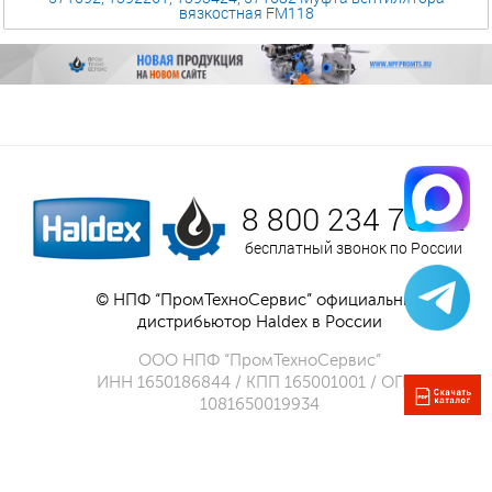
вязкостная FM118
8 800 234 75 52
бесплатный звонок по России
© НПФ “ПромТехноСервис” официальный
дистрибьютор Haldex в России
ООО НПФ “ПромТехноСервис”
ИНН 1650186844 / КПП 165001001 / ОГРН
1081650019934