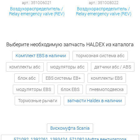
арт.: 351006021
арт.: 351008022
Воздухораспределитель /
Воздухораспределитель /
Relay emergency valve (REV)
Relay emergency valve (REV)
Выберите необходимую запчасть HALDEX из каталога
Комплект EBS в наличии
тормозная система абс
комплекты абс
модуляторы абс
датчики абс / ABS
блок абс
EBS системы EB+
комплекты EBS
модуляторы EBS
блок EBS
пневмоподвеска
Тормозные рычаги
запчасти Haldex в наличии
Вискомуфта Scania
571092, 1392261, 1393424, 571082 Муфта вентилятора