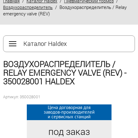
/
/
/
Главная
Каталог Haldex
Пневматический тормоз
/ Воздухораспределитель / Relay
Воздухораспределитель
emergency valve (REV)
Каталог Haldex
ВОЗДУХОРАСПРЕДЕЛИТЕЛЬ /
RELAY EMERGENCY VALVE (REV) -
350028001 HALDEX
Артикул: 350028001
Цена договорная для
Цена договорная для
заводов-производителей
заводов-производителей
и сервисных станций
и сервисных станций
под заказ
под заказ