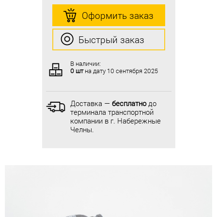
Оформить заказ
Оформить заказ
Быстрый заказ
Быстрый заказ
В наличии:
В наличии:
0 шт
на дату
10 сентября 2025
0 шт
на дату
10 сентября 2025
Доставка —
бесплатно
до
Доставка —
бесплатно
до
терминала транспортной
терминала транспортной
компании в г. Набережные
компании в г. Набережные
Челны.
Челны.