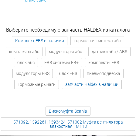
Выберите необходимую запчасть HALDEX из каталога
Комплект EBS в наличии
тормозная система абс
комплекты абс
модуляторы абс
датчики абс / ABS
блок абс
EBS системы EB+
комплекты EBS
модуляторы EBS
блок EBS
пневмоподвеска
Тормозные рычаги
запчасти Haldex в наличии
Вискомуфта Scania
571092, 1392261, 1393424, 571082 Муфта вентилятора
вязкостная FM118