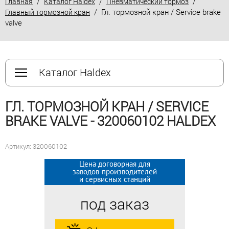
/
/
/
Главная
Каталог Haldex
Пневматический тормоз
/ Гл. тормозной кран / Service brake
Главный тормозной кран
valve
Каталог Haldex
ГЛ. ТОРМОЗНОЙ КРАН / SERVICE
BRAKE VALVE - 320060102 HALDEX
Артикул: 320060102
Цена договорная для
Цена договорная для
заводов-производителей
заводов-производителей
и сервисных станций
и сервисных станций
под заказ
под заказ