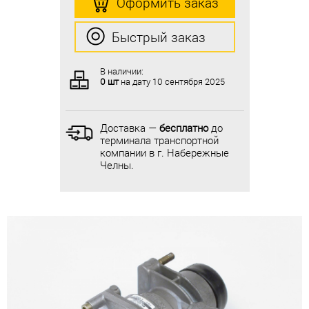
Оформить заказ
Оформить заказ
Быстрый заказ
Быстрый заказ
В наличии:
В наличии:
0 шт
на дату
10 сентября 2025
0 шт
на дату
10 сентября 2025
Доставка —
бесплатно
до
Доставка —
бесплатно
до
терминала транспортной
терминала транспортной
компании в г. Набережные
компании в г. Набережные
Челны.
Челны.