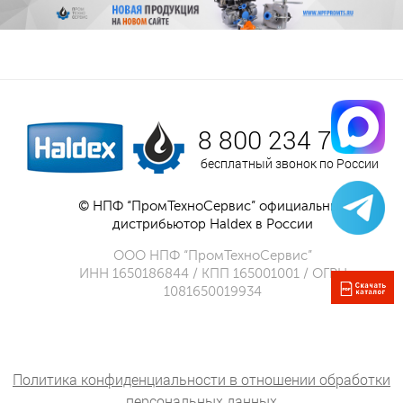
8 800 234 75 52
бесплатный звонок по России
© НПФ “ПромТехноСервис” официальный
дистрибьютор Haldex в России
ООО НПФ “ПромТехноСервис”
ИНН 1650186844 / КПП 165001001 / ОГРН
1081650019934
Политика конфиденциальности в отношении обработки
персональных данных