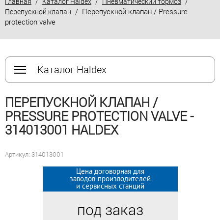
/
/
/
Главная
Каталог Haldex
Пневматический тормоз
/ Перепускной клапан / Pressure
Перепускной клапан
protection valve
Каталог Haldex
ПЕРЕПУСКНОЙ КЛАПАН /
PRESSURE PROTECTION VALVE -
314013001 HALDEX
Артикул: 314013001
Цена договорная для
Цена договорная для
заводов-производителей
заводов-производителей
и сервисных станций
и сервисных станций
под заказ
под заказ