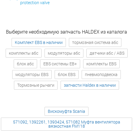
protection valve
Выберите необходимую запчасть HALDEX из каталога
Комплект EBS в наличии
тормозная система абс
комплекты абс
модуляторы абс
датчики абс / ABS
блок абс
EBS системы EB+
комплекты EBS
модуляторы EBS
блок EBS
пневмоподвеска
Тормозные рычаги
запчасти Haldex в наличии
Вискомуфта Scania
571092, 1392261, 1393424, 571082 Муфта вентилятора
вязкостная FM118