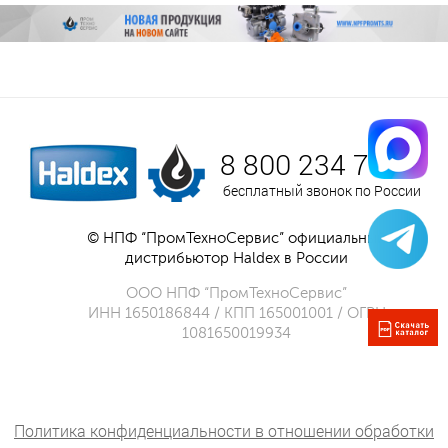
8 800 234 75 52
бесплатный звонок по России
© НПФ “ПромТехноСервис” официальный
дистрибьютор Haldex в России
ООО НПФ “ПромТехноСервис”
ИНН 1650186844 / КПП 165001001 / ОГРН
1081650019934
Политика конфиденциальности в отношении обработки