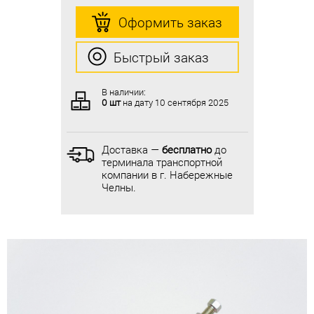
Оформить заказ
Оформить заказ
Быстрый заказ
Быстрый заказ
В наличии:
В наличии:
0 шт
на дату
10 сентября 2025
0 шт
на дату
10 сентября 2025
Доставка —
бесплатно
до
Доставка —
бесплатно
до
терминала транспортной
терминала транспортной
компании в г. Набережные
компании в г. Набережные
Челны.
Челны.