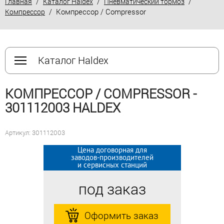
/
/
/
Главная
Каталог Haldex
Пневматический тормоз
/ Компрессор / Compressor
Компрессор
Каталог Haldex
КОМПРЕССОР / COMPRESSOR -
301112003 HALDEX
Артикул: 301112003
Цена договорная для
Цена договорная для
заводов-производителей
заводов-производителей
и сервисных станций
и сервисных станций
под заказ
под заказ
Оформить заказ
Оформить заказ