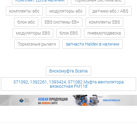
комплекты абс
модуляторы абс
датчики абс / ABS
блок абс
EBS системы EB+
комплекты EBS
модуляторы EBS
блок EBS
пневмоподвеска
Тормозные рычаги
запчасти Haldex в наличии
Вискомуфта Scania
571092, 1392261, 1393424, 571082 Муфта вентилятора
вязкостная FM118