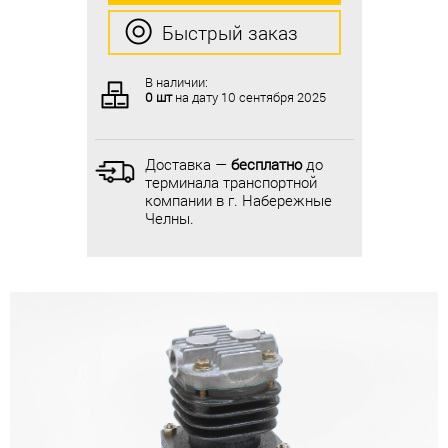
Быстрый заказ
Быстрый заказ
В наличии:
В наличии:
0 шт
на дату
10 сентября 2025
0 шт
на дату
10 сентября 2025
Доставка —
бесплатно
до
Доставка —
бесплатно
до
терминала транспортной
терминала транспортной
компании в г. Набережные
компании в г. Набережные
Челны.
Челны.