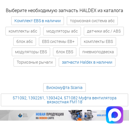
Выберите необходимую запчасть HALDEX из каталога
Комплект EBS в наличии
тормозная система абс
комплекты абс
модуляторы абс
датчики абс / ABS
блок абс
EBS системы EB+
комплекты EBS
модуляторы EBS
блок EBS
пневмоподвеска
Тормозные рычаги
запчасти Haldex в наличии
Вискомуфта Scania
571092, 1392261, 1393424, 571082 Муфта вентилятора
вязкостная FM118