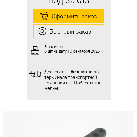
Оформить заказ
Оформить заказ
Быстрый заказ
Быстрый заказ
В наличии:
В наличии:
0 шт
на дату
10 сентября 2025
0 шт
на дату
10 сентября 2025
Доставка —
бесплатно
до
Доставка —
бесплатно
до
терминала транспортной
терминала транспортной
компании в г. Набережные
компании в г. Набережные
Челны.
Челны.