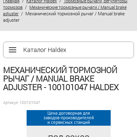
/
/
Главная
Каталог Haldex
Тормозные рычаги, регуляторы
/
тормозов
Механические тормозные рычаги / Manual brake
/ Механический тормозной рычаг / Manual brake
adjuster
adjuster
Каталог Haldex
МЕХАНИЧЕСКИЙ ТОРМОЗНОЙ
РЫЧАГ / MANUAL BRAKE
ADJUSTER - 100101047 HALDEX
Артикул: 100101047
Цена договорная для
Цена договорная для
заводов-производителей
заводов-производителей
и сервисных станций
и сервисных станций
под заказ
под заказ