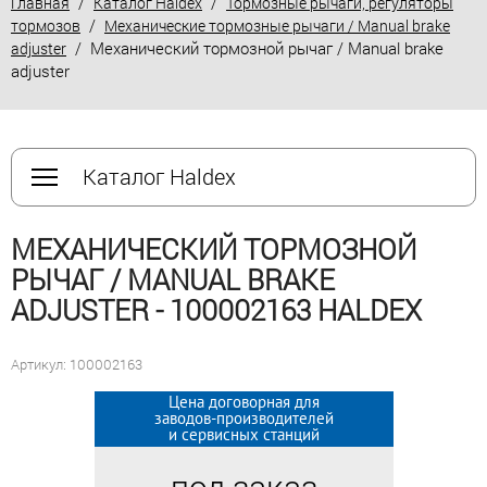
/
/
Главная
Каталог Haldex
Тормозные рычаги, регуляторы
/
тормозов
Механические тормозные рычаги / Manual brake
/ Механический тормозной рычаг / Manual brake
adjuster
adjuster
Каталог Haldex
МЕХАНИЧЕСКИЙ ТОРМОЗНОЙ
РЫЧАГ / MANUAL BRAKE
ADJUSTER - 100002163 HALDEX
Артикул: 100002163
Цена договорная для
Цена договорная для
заводов-производителей
заводов-производителей
и сервисных станций
и сервисных станций
под заказ
под заказ