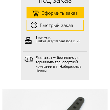
Оформить заказ
Оформить заказ
Быстрый заказ
Быстрый заказ
В наличии:
В наличии:
0 шт
на дату
10 сентября 2025
0 шт
на дату
10 сентября 2025
Доставка —
бесплатно
до
Доставка —
бесплатно
до
терминала транспортной
терминала транспортной
компании в г. Набережные
компании в г. Набережные
Челны.
Челны.