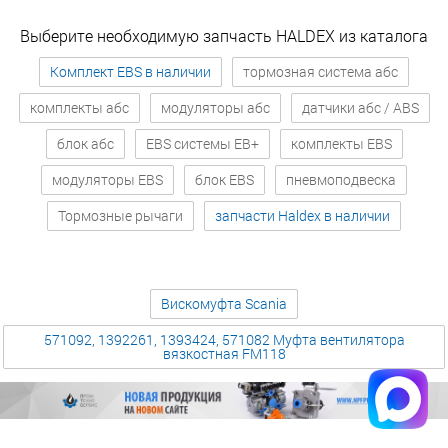
Выберите необходимую запчасть HALDEX из каталога
Комплект EBS в наличии
тормозная система абс
комплекты абс
модуляторы абс
датчики абс / ABS
блок абс
EBS системы EB+
комплекты EBS
модуляторы EBS
блок EBS
пневмоподвеска
Тормозные рычаги
запчасти Haldex в наличии
Вискомуфта Scania
571092, 1392261, 1393424, 571082 Муфта вентилятора
вязкостная FM118