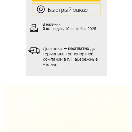
Быстрый заказ
Быстрый заказ
В наличии:
В наличии:
0 шт
на дату
10 сентября 2025
0 шт
на дату
10 сентября 2025
Доставка —
бесплатно
до
Доставка —
бесплатно
до
терминала транспортной
терминала транспортной
компании в г. Набережные
компании в г. Набережные
Челны.
Челны.