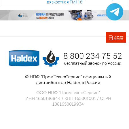
вязкостная FM118
8 800 234 75 52
бесплатный звонок по России
© НПФ “ПромТехноСервис” официальный
дистрибьютор Haldex в России
ООО НПФ “ПромТехноСервис”
ИНН 1650186844 / КПП 165001001 / ОГРН
1081650019934