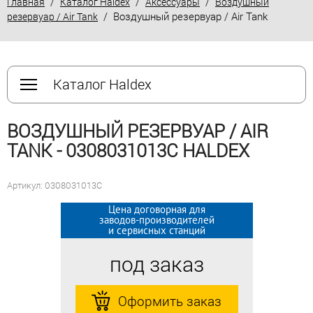
/
/
/
Главная
Каталог Haldex
Аксессуары
Воздушный
/ Воздушный резервуар / Air Tank
резервуар / Air Tank
Каталог Haldex
ВОЗДУШНЫЙ РЕЗЕРВУАР / AIR
TANK - 0308031013C HALDEX
Артикул: 0308031013C
Цена договорная для
Цена договорная для
заводов-производителей
заводов-производителей
и сервисных станций
и сервисных станций
под заказ
под заказ
Оформить заказ
Оформить заказ