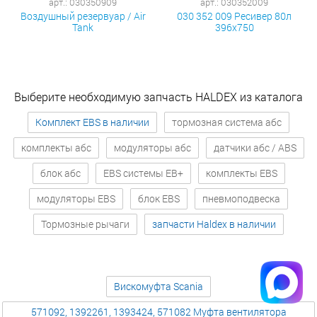
арт.: 030350909
арт.: 030352009
Воздушный резервуар / Air
030 352 009 Ресивер 80л
Tank
396х750
Выберите необходимую запчасть HALDEX из каталога
Комплект EBS в наличии
тормозная система абс
комплекты абс
модуляторы абс
датчики абс / ABS
блок абс
EBS системы EB+
комплекты EBS
модуляторы EBS
блок EBS
пневмоподвеска
Тормозные рычаги
запчасти Haldex в наличии
Вискомуфта Scania
571092, 1392261, 1393424, 571082 Муфта вентилятора