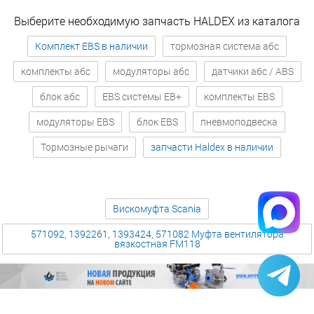
Выберите необходимую запчасть HALDEX из каталога
Комплект EBS в наличии
тормозная система абс
комплекты абс
модуляторы абс
датчики абс / ABS
блок абс
EBS системы EB+
комплекты EBS
модуляторы EBS
блок EBS
пневмоподвеска
Тормозные рычаги
запчасти Haldex в наличии
Вискомуфта Scania
571092, 1392261, 1393424, 571082 Муфта вентилятора
вязкостная FM118