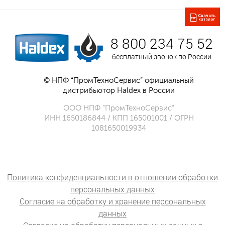
8 800 234 75 52
бесплатный звонок по России
© НПФ “ПромТехноСервис” официальный
дистрибьютор Haldex в России
ООО НПФ “ПромТехноСервис”
ИНН 1650186844 / КПП 165001001 / ОГРН
1081650019934
Политика конфиденциальности в отношении обработки
персональных данных
Согласие на обработку и хранение персональных
данных