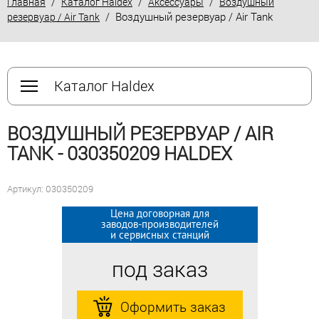
/
/
/
Главная
Каталог Haldex
Аксессуары
Воздушный
/ Воздушный резервуар / Air Tank
резервуар / Air Tank
Каталог Haldex
ВОЗДУШНЫЙ РЕЗЕРВУАР / AIR
TANK - 030350209 HALDEX
Артикул: 030350209
Цена договорная для
Цена договорная для
заводов-производителей
заводов-производителей
и сервисных станций
и сервисных станций
под заказ
под заказ
Оформить заказ
Оформить заказ