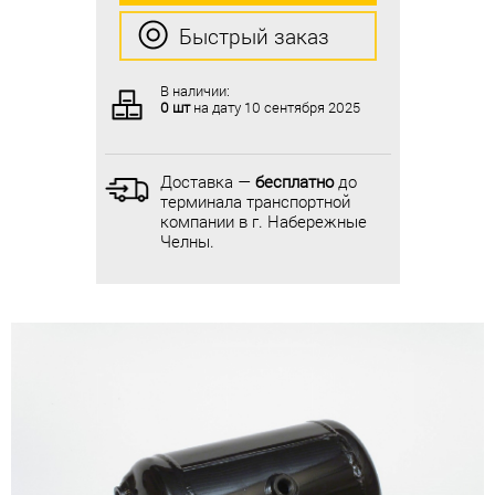
Быстрый заказ
Быстрый заказ
В наличии:
В наличии:
0 шт
на дату
10 сентября 2025
0 шт
на дату
10 сентября 2025
Доставка —
бесплатно
до
Доставка —
бесплатно
до
терминала транспортной
терминала транспортной
компании в г. Набережные
компании в г. Набережные
Челны.
Челны.