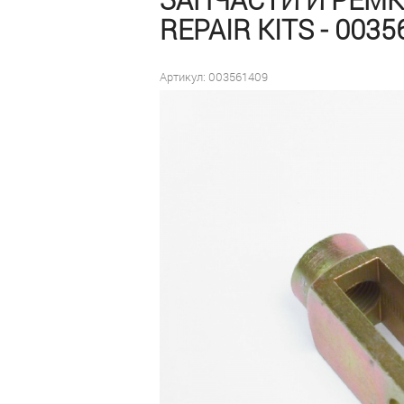
REPAIR KITS - 003
Артикул: 003561409
Цена договорная для
заводов-производителей
и сервисных станций
под заказ
Оформить заказ
Быстрый заказ
В наличии:
0 шт
на дату
10 сентября 2025
Доставка —
бесплатно
до
терминала транспортной