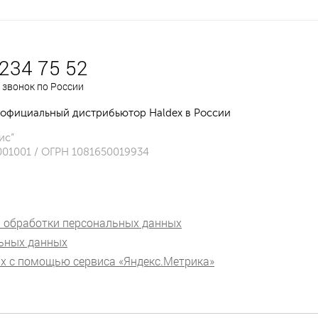
 234 75 52
 звонок по России
официальный дистрибьютор Haldex в России
ис”
001001 / ОГРН 1081650019934
 обработки персональных данных
льных данных
х с помощью сервиса «Яндекс.Метрика»