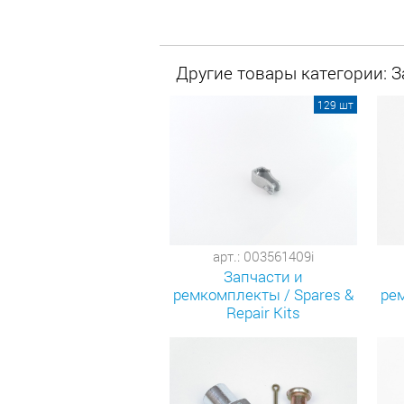
Другие товары категории: 
129 шт
арт.: 003561409i
Запчасти и
ремкомплекты / Spares &
рем
Repair Kits