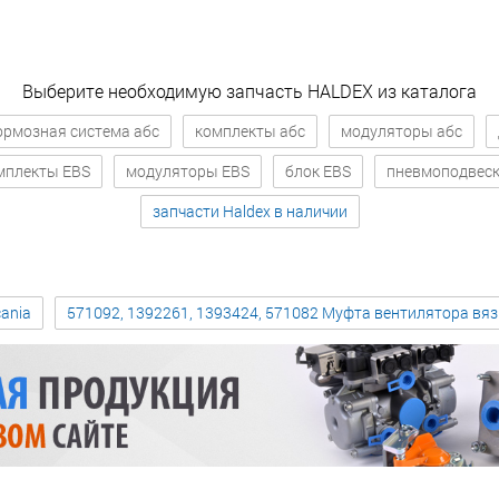
Выберите необходимую запчасть HALDEX из каталога
ормозная система абс
комплекты абс
модуляторы абс
мплекты EBS
модуляторы EBS
блок EBS
пневмоподвес
запчасти Haldex в наличии
ania
571092, 1392261, 1393424, 571082 Муфта вентилятора вя