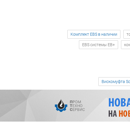
Комплект EBS в наличии
т
EBS системы EB+
ко
Вискомуфта Sc