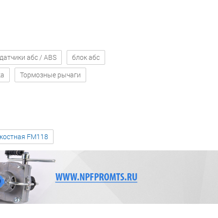
датчики абс / ABS
блок абс
ка
Тормозные рычаги
зкостная FM118