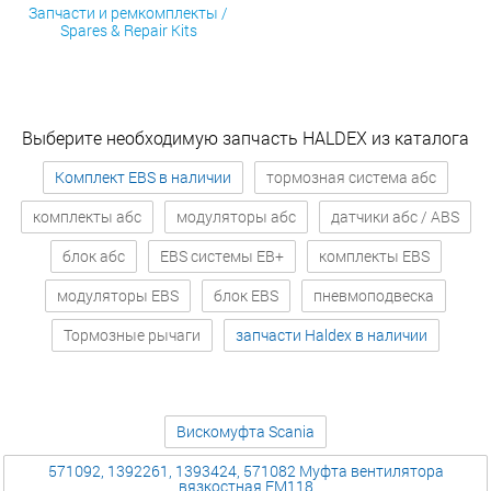
Запчасти и ремкомплекты /
Spares & Repair Kits
Выберите необходимую запчасть HALDEX из каталога
Комплект EBS в наличии
тормозная система абс
комплекты абс
модуляторы абс
датчики абс / ABS
блок абс
EBS системы EB+
комплекты EBS
модуляторы EBS
блок EBS
пневмоподвеска
Тормозные рычаги
запчасти Haldex в наличии
Вискомуфта Scania
571092, 1392261, 1393424, 571082 Муфта вентилятора
вязкостная FM118