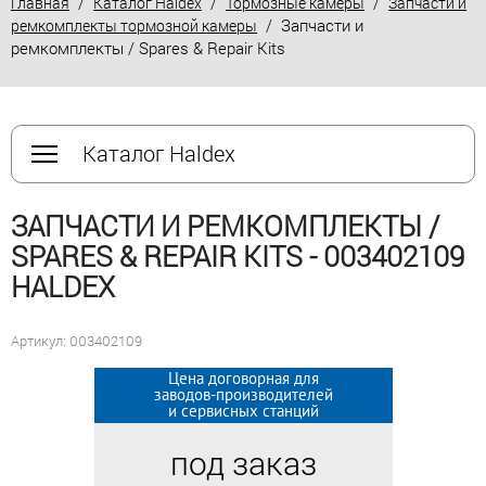
/
/
/
Главная
Каталог Haldex
Тормозные камеры
Запчасти и
/ Запчасти и
ремкомплекты тормозной камеры
ремкомплекты / Spares & Repair Kits
Каталог Haldex
ЗАПЧАСТИ И РЕМКОМПЛЕКТЫ /
SPARES & REPAIR KITS - 003402109
HALDEX
Артикул: 003402109
Цена договорная для
Цена договорная для
заводов-производителей
заводов-производителей
и сервисных станций
и сервисных станций
под заказ
под заказ