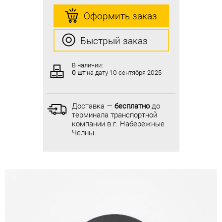
Оформить заказ
Оформить заказ
Быстрый заказ
Быстрый заказ
В наличии:
В наличии:
0 шт
на дату
10 сентября 2025
0 шт
на дату
10 сентября 2025
Доставка —
бесплатно
до
Доставка —
бесплатно
до
терминала транспортной
терминала транспортной
компании в г. Набережные
компании в г. Набережные
Челны.
Челны.