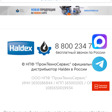
8 800 234 75 52
бесплатный звонок по России
© НПФ “ПромТехноСервис” официальный
дистрибьютор Haldex в России
ООО НПФ “ПромТехноСервис”
ИНН 1650186844 / КПП 165001001 / ОГРН
1081650019934