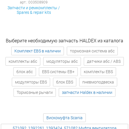
арт.: 003508909
Запчасти и ремкомплекты /
Spares & repair kits
Выберите необходимую запчасть HALDEX из каталога
Комплект EBS в наличии
тормозная система абс
комплекты абс
модуляторы абс
датчики абс / ABS
блок абс
EBS системы EB+
комплекты EBS
модуляторы EBS
блок EBS
пневмоподвеска
Тормозные рычаги
запчасти Haldex в наличии
Вискомуфта Scania
571092, 1392261, 1393424, 571082 Муфта вентилятора