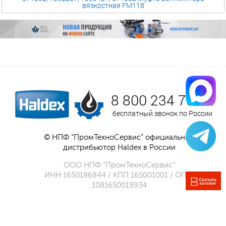
вязкостная FM118
8 800 234 75 52
бесплатный звонок по России
© НПФ “ПромТехноСервис” официальный
дистрибьютор Haldex в России
ООО НПФ “ПромТехноСервис”
ИНН 1650186844 / КПП 165001001 / ОГРН
1081650019934