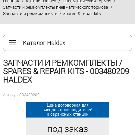
/
/
/
Главная
Каталог Haldex
Пневматический тормоз
/
Запчасти и ремкомплекты пневматического тормоза
Запчасти и ремкомплекты / Spares & repair kits
Каталог Haldex
ЗАПЧАСТИ И РЕМКОМПЛЕКТЫ /
SPARES & REPAIR KITS - 003480209
HALDEX
Артикул: 003480209
Цена договорная для
Цена договорная для
заводов-производителей
заводов-производителей
и сервисных станций
и сервисных станций
под заказ
под заказ