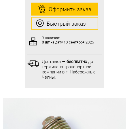
Оформить заказ
Оформить заказ
Быстрый заказ
Быстрый заказ
В наличии:
В наличии:
0 шт
на дату
10 сентября 2025
0 шт
на дату
10 сентября 2025
Доставка —
бесплатно
до
Доставка —
бесплатно
до
терминала транспортной
терминала транспортной
компании в г. Набережные
компании в г. Набережные
Челны.
Челны.