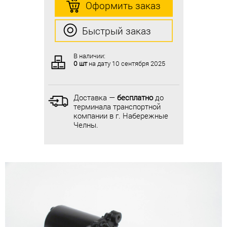
Оформить заказ
Оформить заказ
Быстрый заказ
Быстрый заказ
В наличии:
В наличии:
0 шт
на дату
10 сентября 2025
0 шт
на дату
10 сентября 2025
Доставка —
бесплатно
до
Доставка —
бесплатно
до
терминала транспортной
терминала транспортной
компании в г. Набережные
компании в г. Набережные
Челны.
Челны.