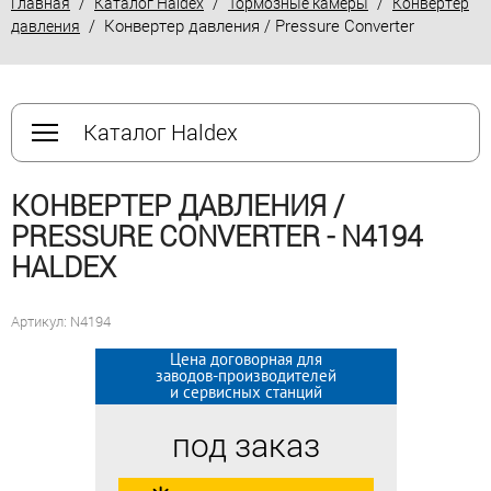
/
/
/
Главная
Каталог Haldex
Тормозные камеры
Конвертер
/ Конвертер давления / Pressure Converter
давления
Каталог Haldex
КОНВЕРТЕР ДАВЛЕНИЯ /
PRESSURE CONVERTER - N4194
HALDEX
Артикул: N4194
Цена договорная для
Цена договорная для
заводов-производителей
заводов-производителей
и сервисных станций
и сервисных станций
под заказ
под заказ