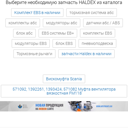
Выберите необходимую запчасть HALDEX из каталога
Комплект EBS в наличии
тормозная система абс
комплекты абс
модуляторы абс
датчики абс / ABS
блок абс
EBS системы EB+
комплекты EBS
модуляторы EBS
блок EBS
пневмоподвеска
Тормозные рычаги
запчасти Haldex в наличии
Вискомуфта Scania
571092, 1392261, 1393424, 571082 Муфта вентилятора
вязкостная FM118