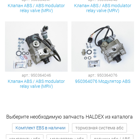
Клапан ABS / ABS modulator
Клапан ABS / ABS modulator
relay valve (MRV)
relay valve (MRV)
арт.: 950364046
арт.: 950364076
Клапан ABS / ABS modulator
950364076 Модулятор ABS
relay valve (MRV)
Выберите необходимую запчасть HALDEX из каталога
Комплект EBS в наличии
тормозная система абс
комплекты абс
модуляторы абс
датчики абс / ABS