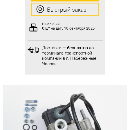
Быстрый заказ
Быстрый заказ
В наличии:
В наличии:
0 шт
на дату
10 сентября 2025
0 шт
на дату
10 сентября 2025
Доставка —
бесплатно
до
Доставка —
бесплатно
до
терминала транспортной
терминала транспортной
компании в г. Набережные
компании в г. Набережные
Челны.
Челны.