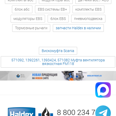
блок абс
EBS системы EB+
комплекты EBS
модуляторы EBS
блок EBS
пневмоподвеска
Тормозные рычаги
запчасти Haldex в наличии
Вискомуфта Scania
571092, 1392261, 1393424, 571082 Муфта вентилятора
вязкостная FM118
8 800 234 75 52