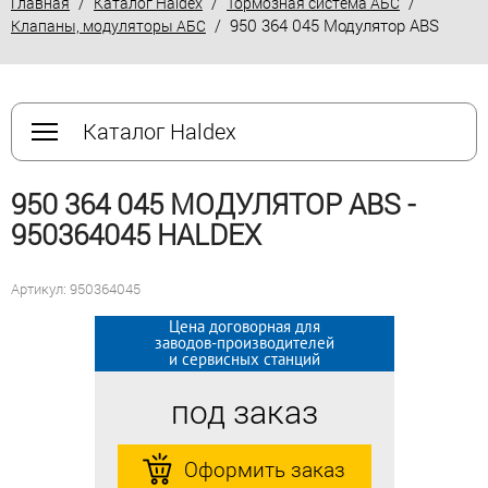
/
/
/
Главная
Каталог Haldex
Тормозная система АБС
/ 950 364 045 Модулятор ABS
Клапаны, модуляторы АБС
Каталог Haldex
950 364 045 МОДУЛЯТОР ABS -
950364045 HALDEX
Артикул: 950364045
Цена договорная для
Цена договорная для
заводов-производителей
заводов-производителей
и сервисных станций
и сервисных станций
под заказ
под заказ
Оформить заказ
Оформить заказ