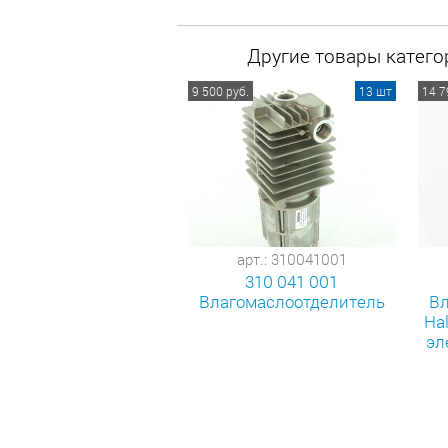
Другие товары катего
9 500 руб.
13 шт
14 7
арт.: 310041001
310 041 001
Влагомаслоотделитель
Вл
Ha
эл