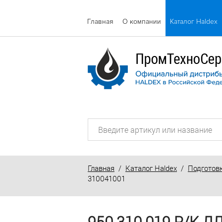
Главная
О компании
Каталог Haldex
Главная
/
Каталог Haldex
/
Подготов
310041001
950 310 019 Р/К Д