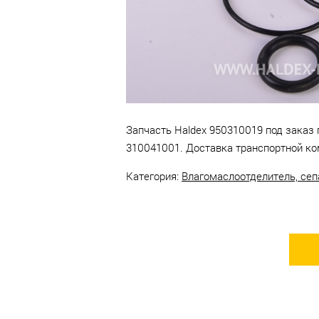
Доставка —
бесплатно
до
терминала транспортной
компании в г. Набережные
Челны.
Запчасть Haldex 950310019 под заказ 
310041001. Доставка транспортной ко
Категория:
Влагомаслоотделитель, сеп