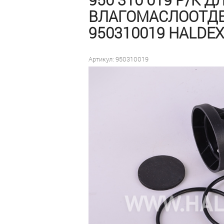
ВЛАГОМАСЛООТДЕЛ
950310019 HALDEX
Артикул: 950310019
Цена договорная для
заводов-производителей
и сервисных станций
под заказ
Оформить заказ
Быстрый заказ
В наличии:
0 шт
на дату
10 сентября 2025