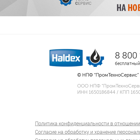
8 800
бесплатный
© НПФ “ПромТехноСервис” 
ООО НПФ “ПромТехноСерв
ИНН 1650186844 / КПП 165
Политика конфиденциальности в отношении
Согласие на обработку и хранение персона