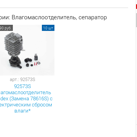
рии: Влагомаслоотделитель, сепаратор
90 руб.
10 шт
арт.: 92573S
92573S
агомаслоотделитель
ldex (Замена 78616S) с
ектрическим сбросом
влаги*