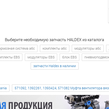
Выберите необходимую запчасть HALDEX из каталога
ормозная система абс
комплекты абс
модуляторы абс
мплекты EBS
модуляторы EBS
блок EBS
пневмоподвес
запчасти Haldex в наличии
ania
571092, 1392261, 1393424, 571082 Муфта вентилятора вя