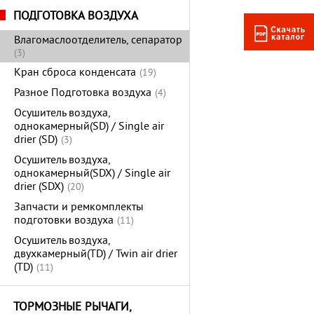
ПОДГОТОВКА ВОЗДУХА
Влагомаслоотделитель, сепаратор
(3)
Кран сброса конденсата
(19)
Разное Подготовка воздуха
(4)
Осушитель воздуха,
однокамерный(SD) / Single air
drier (SD)
(3)
Осушитель воздуха,
однокамерный(SDX) / Single air
drier (SDX)
(20)
Запчасти и ремкомплекты
подготовки воздуха
(11)
Осушитель воздуха,
двухкамерный(TD) / Twin air drier
(TD)
(11)
ТОРМОЗНЫЕ РЫЧАГИ,