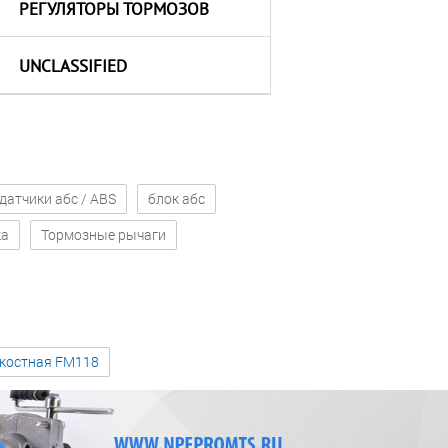
РЕГУЛЯТОРЫ ТОРМОЗОВ
UNCLASSIFIED
датчики абс / ABS
блок абс
ка
Тормозные рычаги
зкостная FM118