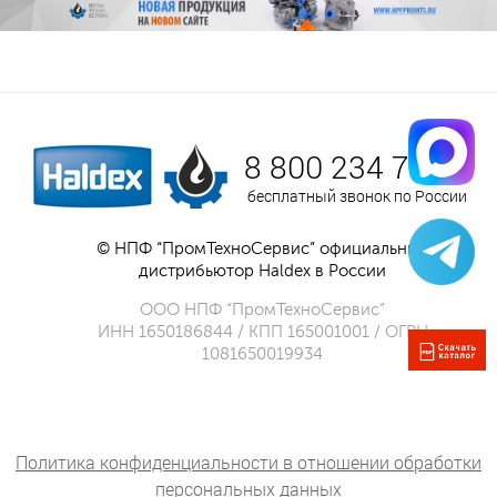
8 800 234 75 52
бесплатный звонок по России
© НПФ “ПромТехноСервис” официальный
дистрибьютор Haldex в России
ООО НПФ “ПромТехноСервис”
ИНН 1650186844 / КПП 165001001 / ОГРН
1081650019934
Политика конфиденциальности в отношении обработки
персональных данных