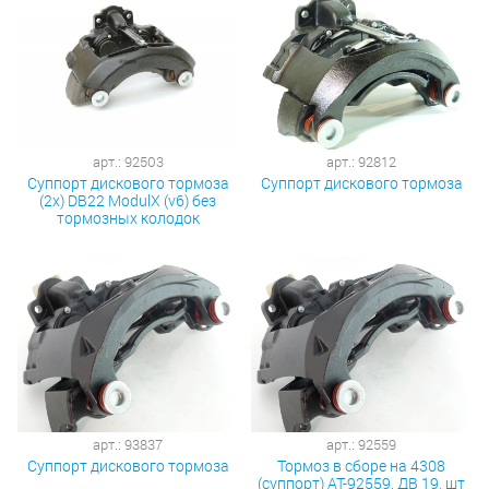
арт.: 92503
арт.: 92812
Суппорт дискового тормоза
Суппорт дискового тормоза
(2x) DB22 ModulX (v6) без
тормозных колодок
арт.: 93837
арт.: 92559
Суппорт дискового тормоза
Тормоз в сборе на 4308
(суппорт) АТ-92559, ДВ 19, шт