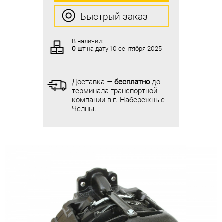
Быстрый заказ
Быстрый заказ
В наличии:
В наличии:
0 шт
на дату
10 сентября 2025
0 шт
на дату
10 сентября 2025
Доставка —
бесплатно
до
Доставка —
бесплатно
до
терминала транспортной
терминала транспортной
компании в г. Набережные
компании в г. Набережные
Челны.
Челны.