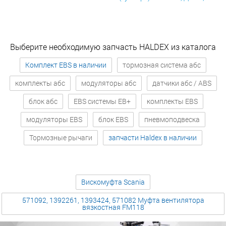
Выберите необходимую запчасть HALDEX из каталога
Комплект EBS в наличии
тормозная система абс
комплекты абс
модуляторы абс
датчики абс / ABS
блок абс
EBS системы EB+
комплекты EBS
модуляторы EBS
блок EBS
пневмоподвеска
Тормозные рычаги
запчасти Haldex в наличии
Вискомуфта Scania
571092, 1392261, 1393424, 571082 Муфта вентилятора
вязкостная FM118