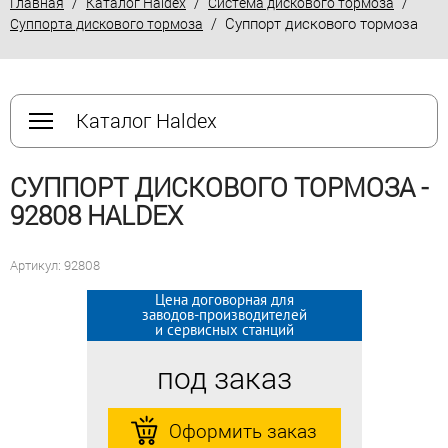
/
/
/
Главная
Каталог Haldex
Система дискового тормоза
/ Суппорт дискового тормоза
Суппорта дискового тормоза
Каталог Haldex
СУППОРТ ДИСКОВОГО ТОРМОЗА -
92808 HALDEX
Артикул: 92808
Цена договорная для
Цена договорная для
заводов-производителей
заводов-производителей
и сервисных станций
и сервисных станций
под заказ
под заказ
Оформить заказ
Оформить заказ